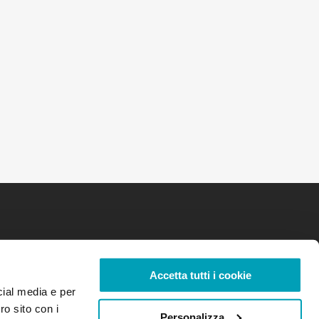
Accetta tutti i cookie
cial media e per
ro sito con i
Personalizza