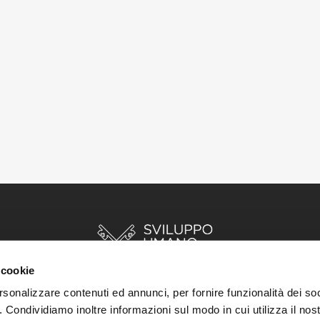
 cookie
rsonalizzare contenuti ed annunci, per fornire funzionalità dei so
o. Condividiamo inoltre informazioni sul modo in cui utilizza il nost
INIZIO
STORIE
RISORSE