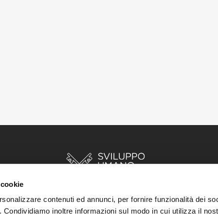
 cookie
rsonalizzare contenuti ed annunci, per fornire funzionalità dei so
o. Condividiamo inoltre informazioni sul modo in cui utilizza il nost
INIZIO
STORIE
RISORSE