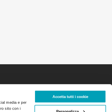
Accetta tutti i cookie
cial media e per
ro sito con i
Personalizza