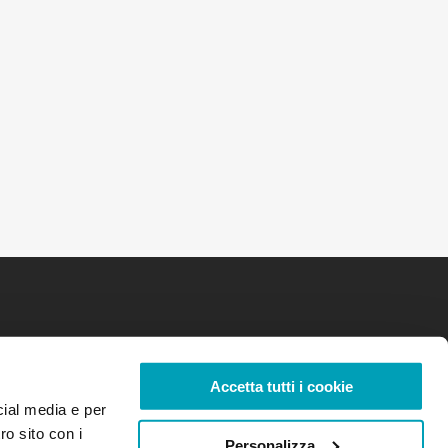
Accetta tutti i cookie
cial media e per
ro sito con i
Personalizza