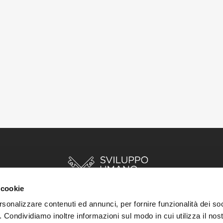
 cookie
rsonalizzare contenuti ed annunci, per fornire funzionalità dei so
o. Condividiamo inoltre informazioni sul modo in cui utilizza il nost
INIZIO
STORIE
RISORSE