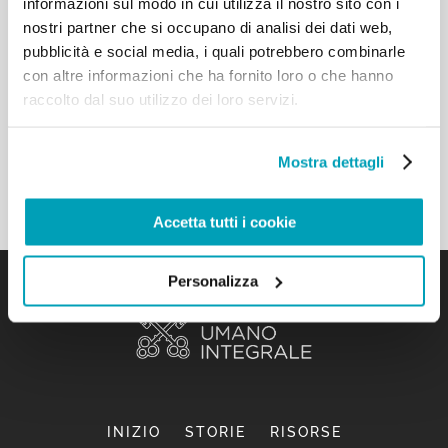
informazioni sul modo in cui utilizza il nostro sito con i
nostri partner che si occupano di analisi dei dati web,
pubblicità e social media, i quali potrebbero combinarle
con altre informazioni che ha fornito loro o che hanno
raccolto dal suo utilizzo dei loro servizi.
MESSAGGIO DI PAPA FRANCESCO - GIORNATA
MONDIALE DEL MIGRANTE E DEL RIFUGIATO 2024
Mostra dettagli
9 LUGLIO 2024
Accetta tutti i cookie
Personalizza
INIZIO
STORIE
RISORSE