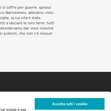
i si soffre per guerre, spesso
nico Bartolomeo, abbiamo visto
glie, la cui vita è stata
i a lasciare le loro terre: tutti
i desideriamo dar voce insieme
ei potenti, che non c’è nessun
Accetta tutti i cookie
cial media e per