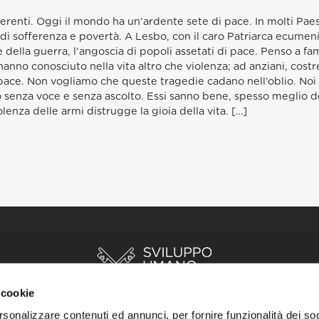
erenti. Oggi il mondo ha un’ardente sete di pace. In molti Paes
i sofferenza e povertà. A Lesbo, con il caro Patriarca ecume
re della guerra, l’angoscia di popoli assetati di pace. Penso a fami
nno conosciuto nella vita altro che violenza; ad anziani, costrett
pace. Non vogliamo che queste tragedie cadano nell’oblio. No
o senza voce e senza ascolto. Essi sanno bene, spesso meglio d
lenza delle armi distrugge la gioia della vita. […]
 cookie
rsonalizzare contenuti ed annunci, per fornire funzionalità dei so