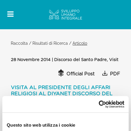
Raccolta
/
Risultati di Ricerca
/
Articolo
28 Novembre 2014 | Discorso del Santo Padre, Visit
Official Post
PDF
VISITA AL PRESIDENTE DEGLI AFFARI
RELIGIOSI AL DIYANET DISCORSO DEL
SANTO PADRE
ANKARA
[…] Veramente tragica è la situazione in Medio
Questo sito web utilizza i cookie
Oriente, specialmente in Iraq e Siria. Tutti soffrono
le conseguenze dei conflitti e la situazione