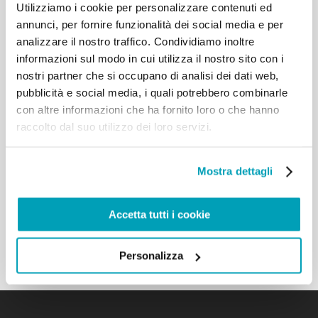
Utilizziamo i cookie per personalizzare contenuti ed
umanitaria è angosciante. Penso a tanti bambini,
annunci, per fornire funzionalità dei social media e per
alle sofferenze di tante mamme, agli anziani, agli
analizzare il nostro traffico. Condividiamo inoltre
sfollati e ai rifugiati, alle violenze di ogni tipo.
informazioni sul modo in cui utilizza il nostro sito con i
Particolare preoccupazione desta il fatto che,
soprattutto a causa di un gruppo estremista e
nostri partner che si occupano di analisi dei dati web,
fondamentalista, intere comunità, specialmente –
pubblicità e social media, i quali potrebbero combinarle
ma non solo – i cristiani e gli yazidi, hanno patito e
con altre informazioni che ha fornito loro o che hanno
tuttora soffrono violenze disumane a causa della
raccolto dal suo utilizzo dei loro servizi.
loro identità etnica e religiosa. Sono stati cacciati
con la forza dalle loro case, hanno dovuto
abbandonare ogni cosa per salvare la propria vita e
Mostra dettagli
non rinnegare la fede. La violenza ha colpito anche
edifici sacri, monumenti, simboli religiosi e il
patrimonio culturale, quasi a voler cancellare ogni
Accetta tutti i cookie
traccia, ogni memoria dell’altro. […]
Torna ai risultati
Personalizza