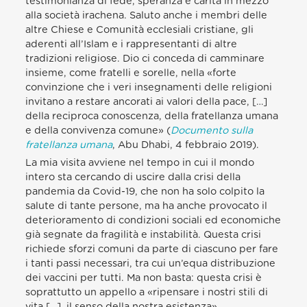
testimonianza di fede, speranza e carità in mezzo
alla società irachena. Saluto anche i membri delle
altre Chiese e Comunità ecclesiali cristiane, gli
aderenti all’Islam e i rappresentanti di altre
tradizioni religiose. Dio ci conceda di camminare
insieme, come fratelli e sorelle, nella «forte
convinzione che i veri insegnamenti delle religioni
invitano a restare ancorati ai valori della pace, […]
della reciproca conoscenza, della fratellanza umana
e della convivenza comune» (
Documento sulla
fratellanza umana
, Abu Dhabi, 4 febbraio 2019).
La mia visita avviene nel tempo in cui il mondo
intero sta cercando di uscire dalla crisi della
pandemia da Covid-19, che non ha solo colpito la
salute di tante persone, ma ha anche provocato il
deterioramento di condizioni sociali ed economiche
già segnate da fragilità e instabilità. Questa crisi
richiede sforzi comuni da parte di ciascuno per fare
i tanti passi necessari, tra cui un’equa distribuzione
dei vaccini per tutti. Ma non basta: questa crisi è
soprattutto un appello a «ripensare i nostri stili di
vita […], il senso della nostra esistenza»