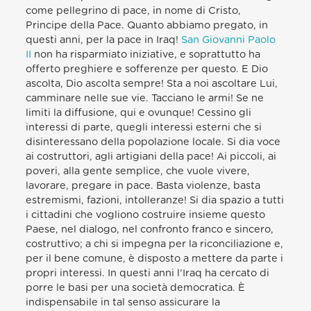
come pellegrino di pace, in nome di Cristo,
Principe della Pace. Quanto abbiamo pregato, in
questi anni, per la pace in Iraq!
San Giovanni Paolo
II
non ha risparmiato iniziative, e soprattutto ha
offerto preghiere e sofferenze per questo. E Dio
ascolta, Dio ascolta sempre! Sta a noi ascoltare Lui,
camminare nelle sue vie. Tacciano le armi! Se ne
limiti la diffusione, qui e ovunque! Cessino gli
interessi di parte, quegli interessi esterni che si
disinteressano della popolazione locale. Si dia voce
ai costruttori, agli artigiani della pace! Ai piccoli, ai
poveri, alla gente semplice, che vuole vivere,
lavorare, pregare in pace. Basta violenze, basta
estremismi, fazioni, intolleranze! Si dia spazio a tutti
i cittadini che vogliono costruire insieme questo
Paese, nel dialogo, nel confronto franco e sincero,
costruttivo; a chi si impegna per la riconciliazione e,
per il bene comune, è disposto a mettere da parte i
propri interessi. In questi anni l’Iraq ha cercato di
porre le basi per una società democratica. È
indispensabile in tal senso assicurare la