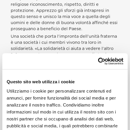
religiose riconoscimento, rispetto, diritti e
protezione. Apprezzo gli sforzi già intrapresi in
questo senso e unisco la mia voce a quella degli
uomini e delle donne di buona volontà affinché essi
proseguano a beneficio del Paese.
Una società che porta l’impronta dell’unità fraterna
è una società i cui membri vivono tra loro in
solidarietà. «La solidarietà ci aiuta a vedere l’altro
[…] come nostro prossimo, compagno di strada»
(
Messaggio per la 54ª Giornata Mondiale della Pace
,
1° gennaio 2021
). È una virtù che ci porta a
compiere gesti concreti di cura e di servizio, con
particolare riguardo per i più vulnerabili e
Questo sito web utilizza i cookie
bisognosi. Penso a coloro che, a causa della
Utilizziamo i cookie per personalizzare contenuti ed
violenza, della persecuzione e del terrorismo hanno
perduto familiari e persone care, casa e beni
annunci, per fornire funzionalità dei social media e per
primari. Ma penso a tutta la gente che lotta ogni
analizzare il nostro traffico. Condividiamo inoltre
giorno in cerca di sicurezza e di mezzi per andare
informazioni sul modo in cui utilizza il nostro sito con i
avanti, mentre aumentano disoccupazione e
nostri partner che si occupano di analisi dei dati web,
povertà. Il «saperci responsabili della fragilità degli
pubblicità e social media, i quali potrebbero combinarle
altri» (Enc.
Fratelli tutti
, 115) dovrebbe ispirare ogni