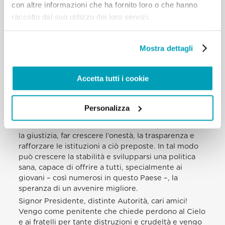
con altre informazioni che ha fornito loro o che hanno
sforzo per creare concrete opportunità sia sul piano
raccolto dal suo utilizzo dei loro servizi.
economico sia nell’ambito dell’educazione, come
pure per la cura del creato, nostra casa comune.
Dopo una crisi, non basta ricostruire, bisogna farlo
Mostra dettagli
bene: in modo che tutti possano avere una vita
dignitosa. Da una crisi non si esce uguali a prima: si
esce o migliori o peggiori.
Accetta tutti i cookie
In quanto responsabili politici
e diplomatici, siete
chiamati a promuovere questo spirito di solidarietà
fraterna. È necessario contrastare la piaga della
Personalizza
corruzione, gli abusi di potere e l’illegalità, ma non
è sufficiente. Occorre nello stesso tempo edificare
la giustizia, far crescere l’onestà, la trasparenza e
rafforzare le istituzioni a ciò preposte. In tal modo
può crescere la stabilità e svilupparsi una politica
sana, capace di offrire a tutti, specialmente ai
giovani – così numerosi in questo Paese –, la
speranza di un avvenire migliore.
Signor Presidente, distinte Autorità, cari amici!
Vengo come penitente che chiede perdono al Cielo
e ai fratelli per tante distruzioni e crudeltà e vengo