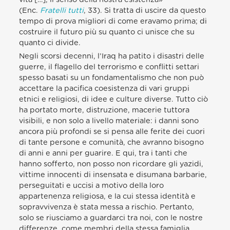
(Enc.
Fratelli tutti
, 33). Si tratta di uscire da questo
tempo di prova migliori di come eravamo prima; di
costruire il futuro più su quanto ci unisce che su
quanto ci divide.
Negli scorsi decenni, l’Iraq ha patito i disastri delle
guerre, il flagello del terrorismo e conflitti settari
spesso basati su un fondamentalismo che non può
accettare la pacifica coesistenza di vari gruppi
etnici e religiosi, di idee e culture diverse. Tutto ciò
ha portato morte, distruzione, macerie tuttora
visibili, e non solo a livello materiale: i danni sono
ancora più profondi se si pensa alle ferite dei cuori
di tante persone e comunità, che avranno bisogno
di anni e anni per guarire. E qui, tra i tanti che
hanno sofferto, non posso non ricordare gli yazidi,
vittime innocenti di insensata e disumana barbarie,
perseguitati e uccisi a motivo della loro
appartenenza religiosa, e la cui stessa identità e
sopravvivenza è stata messa a rischio. Pertanto,
solo se riusciamo a guardarci tra noi, con le nostre
differenze, come membri della stessa famiglia