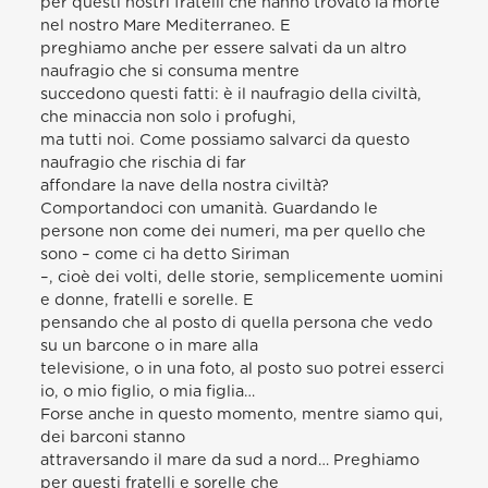
per questi nostri fratelli che hanno trovato la morte
nel nostro Mare Mediterraneo. E
preghiamo anche per essere salvati da un altro
naufragio che si consuma mentre
succedono questi fatti: è il naufragio della civiltà,
che minaccia non solo i profughi,
ma tutti noi. Come possiamo salvarci da questo
naufragio che rischia di far
affondare la nave della nostra civiltà?
Comportandoci con umanità. Guardando le
persone non come dei numeri, ma per quello che
sono – come ci ha detto Siriman
–, cioè dei volti, delle storie, semplicemente uomini
e donne, fratelli e sorelle. E
pensando che al posto di quella persona che vedo
su un barcone o in mare alla
televisione, o in una foto, al posto suo potrei esserci
io, o mio figlio, o mia figlia…
Forse anche in questo momento, mentre siamo qui,
dei barconi stanno
attraversando il mare da sud a nord… Preghiamo
per questi fratelli e sorelle che