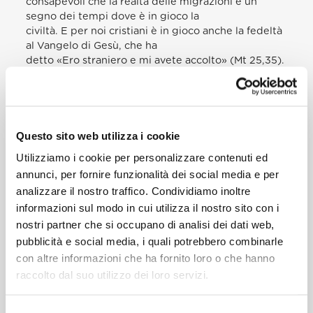
consapevoli che la realtà delle migrazioni è un
segno dei tempi dove è in gioco la
civiltà. E per noi cristiani è in gioco anche la fedeltà
al Vangelo di Gesù, che ha
detto «Ero straniero e mi avete accolto» (Mt 25,35).
Questo non si crea in un
giorno! Ci vuole tempo, ci vuole tanta pazienza, ci
vuole soprattutto un amore fatto
di vicinanza, di tenerezza e di compassione, come è
l’amore di Dio per noi. Penso
Questo sito web utilizza i cookie
che dobbiamo dire un grande “grazie” a chi ha
Utilizziamo i cookie per personalizzare contenuti ed
accettato tale sfida qui a Malta e ha
annunci, per fornire funzionalità dei social media e per
dato vita a questo Centro. Lo facciamo con un
analizzare il nostro traffico. Condividiamo inoltre
applauso, tutti insieme!
informazioni sul modo in cui utilizza il nostro sito con i
Permettetemi, fratelli e sorelle, di esprimere un
mio sogno. Che voi migranti, dopo
nostri partner che si occupano di analisi dei dati web,
aver sperimentato un’accoglienza ricca di umanità
pubblicità e social media, i quali potrebbero combinarle
e di fraternità, possiate diventare
con altre informazioni che ha fornito loro o che hanno
in prima persona testimoni e animatori di
raccolto dal suo utilizzo dei loro servizi.
accoglienza e di fraternità. Qui e dove Dio
vorrà, dove la Provvidenza guiderà i vostri passi.
Questo è il sogno che desidero