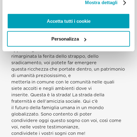
Mostra dettagli
condividere con voi e che metto nelle mani di Dio.
Perché ciò che è impossibile a noi
non è impossibile a Lui. Ritengo molto importante
Accetta tutti i cookie
che nel mondo di oggi i migranti
diventino testimoni dei valori umani essenziali per
una vita dignitosa e fraterna.
Personalizza
Sono valori che voi portate dentro, che
appartengono alle vostre radici. Una volta
rimarginata la ferita dello strappo, dello
sradicamento, voi potete far emergere
questa ricchezza che portate dentro, un patrimonio
di umanità preziosissimo, e
metterla in comune con le comunità nelle quali
siete accolti e negli ambienti dove vi
inserite. Questa è la strada! La strada della
fraternità e dell’amicizia sociale. Qui c’è
il futuro della famiglia umana in un mondo
globalizzato. Sono contento di poter
condividere oggi questo sogno con voi, così come
voi, nelle vostre testimonianze,
condividete i vostri sogni con me!