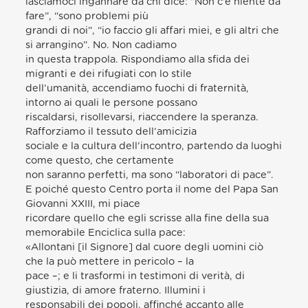
lasciamoci ingannare da chi dice: “Non c’è niente da
fare”, “sono problemi più
grandi di noi”, “io faccio gli affari miei, e gli altri che
si arrangino”. No. Non cadiamo
in questa trappola. Rispondiamo alla sfida dei
migranti e dei rifugiati con lo stile
dell’umanità, accendiamo fuochi di fraternità,
intorno ai quali le persone possano
riscaldarsi, risollevarsi, riaccendere la speranza.
Rafforziamo il tessuto dell’amicizia
sociale e la cultura dell’incontro, partendo da luoghi
come questo, che certamente
non saranno perfetti, ma sono “laboratori di pace”.
E poiché questo Centro porta il nome del Papa San
Giovanni XXIII, mi piace
ricordare quello che egli scrisse alla fine della sua
memorabile Enciclica sulla pace:
«Allontani [il Signore] dal cuore degli uomini ciò
che la può mettere in pericolo – la
pace –; e li trasformi in testimoni di verità, di
giustizia, di amore fraterno. Illumini i
responsabili dei popoli, affinché accanto alle