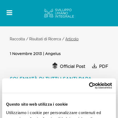
Raccolta
/
Risultati di Ricerca
/
Articolo
1 Novembre 2013 | Angelus
Official Post
PDF
SOLENNITÀ DI TUTTI I SANTI PAPA
FRANCESCO ANGELUS
PIAZZA SAN PIETRO
[…] Questo pomeriggio, mi recherò al cimitero del
Questo sito web utilizza i cookie
Verano e celebrerò là la Santa Messa. Sarò unito
Utilizziamo i cookie per personalizzare contenuti ed
spiritualmente a quanti in questi giorni visitano i
cimiteri, dove dormono coloro che ci hanno