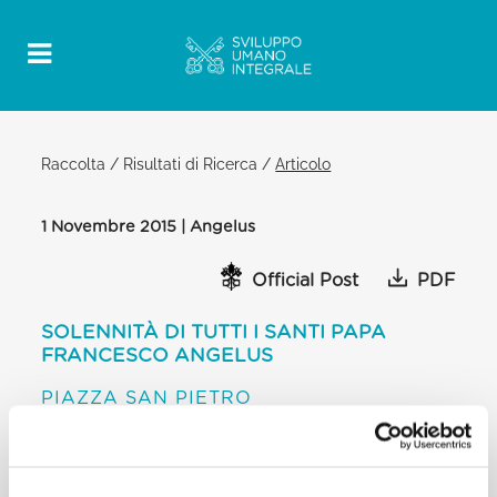
Raccolta
/
Risultati di Ricerca
/
Articolo
1 Novembre 2015 | Angelus
Official Post
PDF
SOLENNITÀ DI TUTTI I SANTI PAPA
FRANCESCO ANGELUS
PIAZZA SAN PIETRO
APPELLO
Cari fratelli e sorelle,
i dolorosi episodi che in questi ultimi giorni hanno