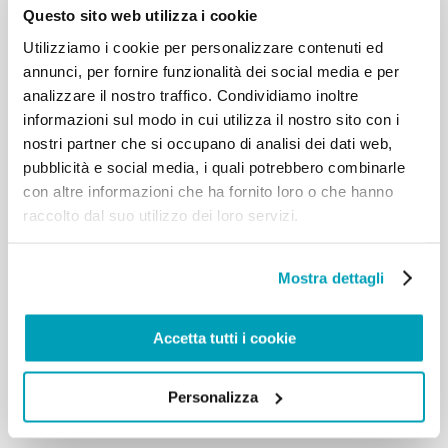
inasprito la delicata situazione della Repubblica
Questo sito web utilizza i cookie
Centrafricana, suscitano nel mio animo viva
Utilizziamo i cookie per personalizzare contenuti ed
preoccupazione. Faccio appello alle parti coinvolte
annunci, per fornire funzionalità dei social media e per
affinché si ponga fine a questo ciclo di violenze.
Sono spiritualmente vicino ai Padri comboniani
analizzare il nostro traffico. Condividiamo inoltre
della parrocchia Nostra Signora di Fatima in Bangui,
informazioni sul modo in cui utilizza il nostro sito con i
che accolgono numerosi sfollati. Esprimo la mia
nostri partner che si occupano di analisi dei dati web,
solidarietà alla Chiesa, alle altre confessioni
pubblicità e social media, i quali potrebbero combinarle
religiose e all’intera nazione Centrafricana, così
con altre informazioni che ha fornito loro o che hanno
duramente provate mentre compiono ogni sforzo
raccolto dal suo utilizzo dei loro servizi.
per superare le divisioni e riprendere il cammino
della pace. Per manifestare la vicinanza orante di
tutta la Chiesa a questa Nazione così afflitta e
Mostra dettagli
tormentata ed esortare tutti i centroafricani ad
essere sempre più testimoni di misericordia e di
riconciliazione, domenica 29 novembre ho in animo
Accetta tutti i cookie
di aprire la porta santa della cattedrale di Bangui,
durante il Viaggio apostolico che spero di poter
realizzare in quella Nazione.
Personalizza
Torna ai risultati