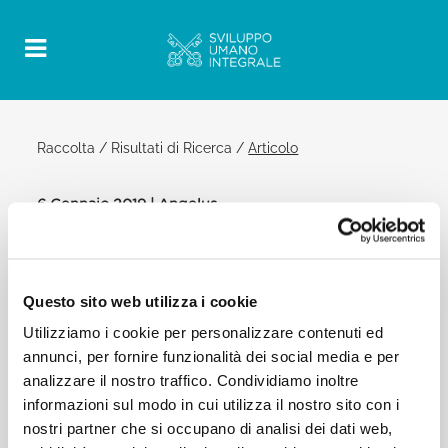
Raccolta
/
Risultati di Ricerca
/
Articolo
6 Gennaio 2019 | Angelus
Official Post
PDF
SOLENNITÀ DELL’EPIFANIA DEL
Questo sito web utilizza i cookie
SIGNORE PAPA FRANCESCO ANGELUS
Utilizziamo i cookie per personalizzare contenuti ed
annunci, per fornire funzionalità dei social media e per
PIAZZA SAN PIETRO
analizzare il nostro traffico. Condividiamo inoltre
Dopo l’Angelus Cari fratelli e sorelle, da parecchi
informazioni sul modo in cui utilizza il nostro sito con i
giorni quarantanove persone salvate nel Mare
Mediterraneo sono a bordo di due navi di ONG, in
nostri partner che si occupano di analisi dei dati web,
cerca di un porto sicuro dove sbarcare. Rivolgo un