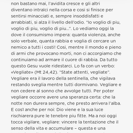
non bastano mai, l’avidita cresce e gli altri
diventano intralci nella corsa e cosi si finisce per
sentirsi minacciati e, sempre insoddisfatti e
arrabbiati, si alza il livello dell’odio. “Io voglio di piu,
voglio di piu, voglio di piu…”. Lo vediamo oggi la
dove il consumismo impera: quanta violenza, anche
solo verbale, quanta rabbia e voglia di cercare un
nemico a tutti i costi! Cosi, mentre il mondo e pieno
di armi che provocano morti, non ci accorgiamo che
continuiamo ad armare il cuore di rabbia. Da tutto
questo Gesu vuole ridestarci. Lo fa con un verbo:
«Vegliate» (Mt 24,42). “State attenti, vegliate”.
Vegliare era il lavoro della sentinella, che vigilava
restando sveglia mentre tutti dormivano. Vegliare e
non cedere al sonno che avvolge tutti. Per poter
vegliare occorre avere una speranza certa: che la
notte non durera sempre, che presto arrivera l’alba.
E cos1 anche per noi: Dio viene e la sua luce
rischiarera pure le tenebre piu fitte. Ma a noi oggi
tocca vigilare, vegliare: vincere la tentazione che il
senso della vita e accumulare – questa e una