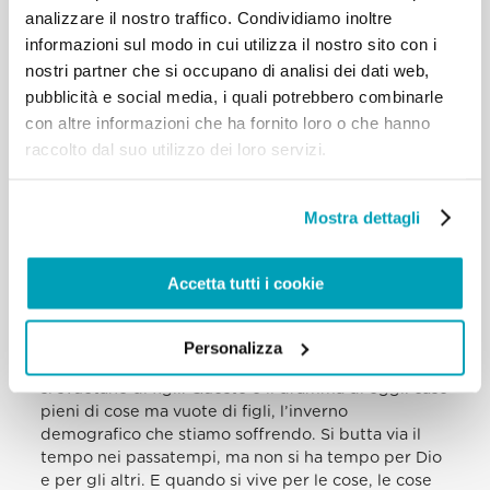
analizzare il nostro traffico. Condividiamo inoltre
la fede alla radice, perche ti fa credere che la vita
informazioni sul modo in cui utilizza il nostro sito con i
dipenda solo da quello che hai, e cosi ti dimentichi
di Dio che ti viene incontro e di chi ti sta accanto. Il
nostri partner che si occupano di analisi dei dati web,
Signore viene, ma segui piuttosto gli appetiti che ti
pubblicità e social media, i quali potrebbero combinarle
vengono; il fratello bussa alla tua porta, ma ti da
con altre informazioni che ha fornito loro o che hanno
fastidio perche disturba i tuoi piani – e questo e
raccolto dal suo utilizzo dei loro servizi.
l’atteggiamento egoistico del consumismo. Nel
Vangelo, quando Gesu segnala i pericoli per la fede,
non si preoccupa dei nemici potenti, delle ostilita e
Mostra dettagli
delle persecuzioni. Tutto questo c’e stato, c’e e ci
sara, ma non indebolisce la fede. Il vero pericolo,
invece, e cio che anestetizza il cuore: e dipendere
Accetta tutti i cookie
dai consumi, e lasciarsi appesantire e dissipare il
cuore dai bisogni (cfr Lc 21,34). Allora si vive di
cose e non si sa piu per cosa; si hanno tanti beni ma
Personalizza
non si fa piu il bene; le case si riempiono di cose ma
si svuotano di figli. Questo e il dramma di oggi: case
pieni di cose ma vuote di figli, l’inverno
demografico che stiamo soffrendo. Si butta via il
tempo nei passatempi, ma non si ha tempo per Dio
e per gli altri. E quando si vive per le cose, le cose