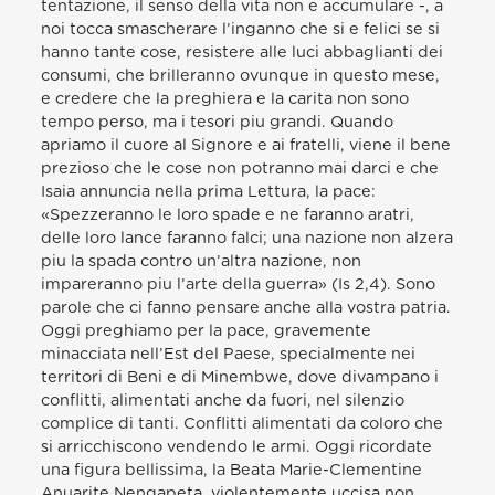
tentazione, il senso della vita non e accumulare -, a
noi tocca smascherare l’inganno che si e felici se si
hanno tante cose, resistere alle luci abbaglianti dei
consumi, che brilleranno ovunque in questo mese,
e credere che la preghiera e la carita non sono
tempo perso, ma i tesori piu grandi. Quando
apriamo il cuore al Signore e ai fratelli, viene il bene
prezioso che le cose non potranno mai darci e che
Isaia annuncia nella prima Lettura, la pace:
«Spezzeranno le loro spade e ne faranno aratri,
delle loro lance faranno falci; una nazione non alzera
piu la spada contro un’altra nazione, non
impareranno piu l’arte della guerra» (Is 2,4). Sono
parole che ci fanno pensare anche alla vostra patria.
Oggi preghiamo per la pace, gravemente
minacciata nell’Est del Paese, specialmente nei
territori di Beni e di Minembwe, dove divampano i
conflitti, alimentati anche da fuori, nel silenzio
complice di tanti. Conflitti alimentati da coloro che
si arricchiscono vendendo le armi. Oggi ricordate
una figura bellissima, la Beata Marie-Clementine
Anuarite Nengapeta, violentemente uccisa non