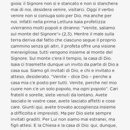
gioia: il Signore non si e stancato e non si stanchera
mai di noi, desidera venire, visitarci. Oggi il verbo
venire non si coniuga solo per Dio, ma anche per
noi. Infatti nella prima Lettura Isaia profetizza:
«Verranno molti popoli e diranno: “Venite, saliamo
sul monte del Signore”» (2,3). Mentre il male sulla
terra deriva dal fatto che ciascuno segue il proprio
cammino senza gli altri, il profeta offre una visione
meravigliosa: tutti vengono insieme al monte del
Signore. Sul monte c’era il tempio, la casa di Dio.
Isaia ci trasmette dunque un invito da parte di Dio a
casa sua. Siamo gli invitati di Dio, e chi e invitato e
atteso, desiderato. “Venite – dice Dio – perche a
casa mia c’e posto per tutti. Venite, perche nel mio
cuore non c’e un solo popolo, ma ogni popolo”. Cari
fratelli e sorelle, siete venuti da lontano. Avete
lasciato le vostre case, avete lasciato affetti e cose
care. Giunti qui, avete trovato accoglienza insieme
a difficolta e imprevisti. Ma per Dio siete sempre
invitati graditi. Per Lui non siamo mai estranei, ma
figli attesi. E la Chiesa e la casa di Dio: qui, dunque,