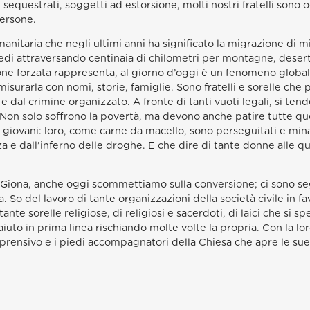
ati, sequestrati, soggetti ad estorsione, molti nostri fratelli so
persone.
nitaria che negli ultimi anni ha significato la migrazione di mig
iedi attraversando centinaia di chilometri per montagne, deserti
ne forzata rappresenta, al giorno d’oggi è un fenomeno globale
misurarla con nomi, storie, famiglie. Sono fratelli e sorelle che 
 e dal crimine organizzato. A fronte di tanti vuoti legali, si ten
 Non solo soffrono la povertà, ma devono anche patire tutte qu
nei giovani: loro, come carne da macello, sono perseguitati e mi
nza e dall’inferno delle droghe. E che dire di tante donne alle 
Giona, anche oggi scommettiamo sulla conversione; ci sono se
So del lavoro di tante organizzazioni della società civile in fav
ante sorelle religiose, di religiosi e sacerdoti, di laici che 
aiuto in prima linea rischiando molte volte la propria. Con la lor
prensivo e i piedi accompagnatori della Chiesa che apre le sue 