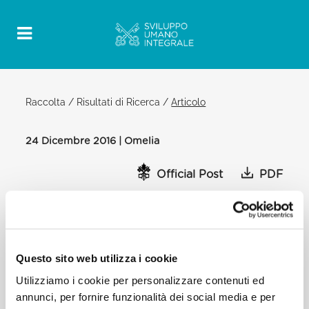
Raccolta
/
Risultati di Ricerca
/
Articolo
24 Dicembre 2016 | Omelia
Official Post
PDF
SANTA MESSA DELLA NOTTE NATALE
DEL SIGNORE CAPPELLA PAPALE
OMELIA DEL SANTO PADRE FRANCESCO
Questo sito web utilizza i cookie
BASILICA VATICANA
Utilizziamo i cookie per personalizzare contenuti ed
[…] Lasciamoci interpellare dal Bambino nella
mangiatoia, ma lasciamoci interpellare anche dai
annunci, per fornire funzionalità dei social media e per
bambini che, oggi, non sono adagiati in una culla e