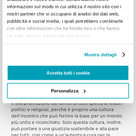
pone alle religioni del mondo.
informazioni sul modo in cui utilizza il nostro sito con i
Come accademici e diplomatici di vari Paesi, voi e i
nostri partner che si occupano di analisi dei dati web,
vostri colleghi svolgete un ruolo importante nel
pubblicità e social media, i quali potrebbero combinarle
promuovere tale cultura. Per sua natura, il vostro
con altre informazioni che ha fornito loro o che hanno
contributo chiede di fondarsi sia su un’analisi
raccolto dal suo utilizzo dei loro servizi.
organica, sia su un orientamento alle applicazioni e
ai risultati pratici e relazionali, con particolare
attenzione ai diritti dei più poveri ed emarginati. In
Mostra dettagli
altre parole, le menti e i cuori devono essere in
armonia nel perseguire il bene comune universale e
– secondo la migliore tradizione della Scuola di
Accetta tutti i cookie
Salamanca – nel cercare lo sviluppo integrale di
ogni persona, senza eccezioni o ingiuste
discriminazioni.
Personalizza
Attualmente, un tale approccio integrato alla difesa
e alla promozione dei diritti di tutti spetta ai leader
politici e religiosi, perché è proprio una cultura
dell’incontro che può fornire la base per un mondo
più unito e riconciliato. Solo questa cultura, inoltre,
può portare a una giustizia sostenibile e alla pace
per tutti, così come a un’autentica cura per la