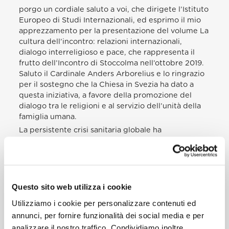
porgo un cordiale saluto a voi, che dirigete l’Istituto
Europeo di Studi Internazionali, ed esprimo il mio
apprezzamento per la presentazione del volume La
cultura dell’incontro: relazioni internazionali,
dialogo interreligioso e pace, che rappresenta il
frutto dell’Incontro di Stoccolma nell’ottobre 2019.
Saluto il Cardinale Anders Arborelius e lo ringrazio
per il sostegno che la Chiesa in Svezia ha dato a
questa iniziativa, a favore della promozione del
dialogo tra le religioni e al servizio dell’unità della
famiglia umana.
La persistente crisi sanitaria globale ha
dolorosamente evidenziato l’urgente necessità di
promuovere una cultura dell’incontro per l’intera
umanità, affinché cresca tra gli uomini e le donne
del nostro tempo il desiderio di incontrare gli altri,
di cercare punti di contatto, di costruire ponti, di
Questo sito web utilizza i cookie
elaborare progetti che includano tutti (cfr Enc.
Utilizziamo i cookie per personalizzare contenuti ed
Fratelli tutti, 216). In tale contesto, accolgo con
annunci, per fornire funzionalità dei social media e per
particolare favore la ricerca di risposte alle
opportunità e alle sfide che questa prospettiva
analizzare il nostro traffico. Condividiamo inoltre