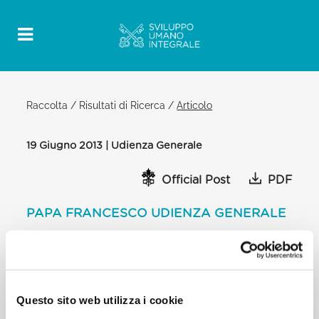
Raccolta
/
Risultati di Ricerca
/
Articolo
19 Giugno 2013 | Udienza Generale
Official Post
PDF
PAPA FRANCESCO UDIENZA GENERALE
PIAZZA SAN PIETRO
Domani si celebrerà la Giornata Mondiale del
Rifugiato. Quest’anno siamo invitati a considerare
specialmente la situazione delle famiglie rifugiate,
Questo sito web utilizza i cookie
costrette spesso a lasciare in fretta la loro casa e la
loro patria e a perdere ogni bene e sicurezza per