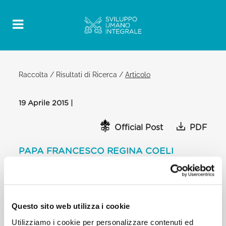
Raccolta
/
Risultati di Ricerca
/
Articolo
19 Aprile 2015 |
Official Post
PDF
PAPA FRANCESCO REGINA COELI
PIAZZA SAN PIETRO
Dopo il Regina Coeli:
[…] stanno giungendo in queste ore notizie relative
Questo sito web utilizza i cookie
ad una nuova tragedia nelle acque del
Mediterraneo. Un barcone carico di migranti si è
Utilizziamo i cookie per personalizzare contenuti ed