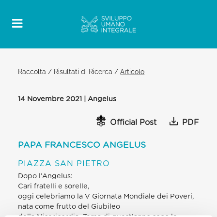
Raccolta
/
Risultati di Ricerca
/
Articolo
14 Novembre 2021 | Angelus
Official Post
PDF
PAPA FRANCESCO ANGELUS
PIAZZA SAN PIETRO
Dopo l’Angelus:
Cari fratelli e sorelle,
oggi celebriamo la V Giornata Mondiale dei Poveri,
nata come frutto del Giubileo
della Misericordia. Tema di quest’anno sono le