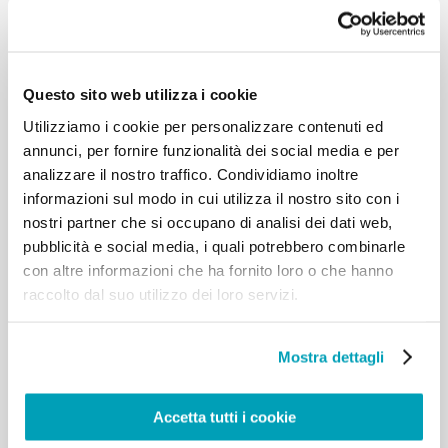
parole di Gesù «I poveri li avete
sempre con voi» (14,7). Ed è vero: l’umanità
progredisce, si sviluppa, ma i
poveri sono sempre con noi, sempre ce ne sono, e
Questo sito web utilizza i cookie
in loro è presente Cristo, nel
Utilizziamo i cookie per personalizzare contenuti ed
povero è presente Cristo. L’altro ieri, ad Assisi,
abbiamo vissuto un momento
annunci, per fornire funzionalità dei social media e per
forte di testimonianza e di preghiera, che vi invito a
analizzare il nostro traffico. Condividiamo inoltre
riprendere, vi farà bene. E
informazioni sul modo in cui utilizza il nostro sito con i
sono grato per le tante iniziative di solidarietà che
nostri partner che si occupano di analisi dei dati web,
sono state organizzate nelle
pubblicità e social media, i quali potrebbero combinarle
diocesi e nelle parrocchie in tutto il mondo.
con altre informazioni che ha fornito loro o che hanno
Il grido dei poveri, unito al grido della Terra, è
raccolto dal suo utilizzo dei loro servizi.
risuonato nei giorni scorsi al
Vertice delle Nazioni Unite sul cambiamento
climatico COP26, a Glasgow.
Mostra dettagli
Incoraggio quanti hanno responsabilità politiche ed
economiche ed agire subito
con coraggio e lungimiranza; al tempo stesso invito
Accetta tutti i cookie
tutte le persone di buona
volontà ad esercitare la cittadinanza attiva per la