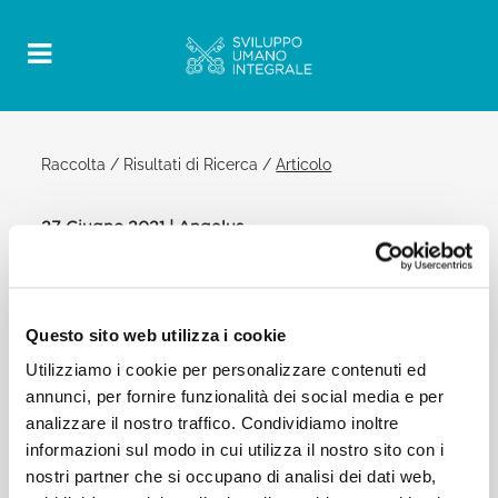
Raccolta
/
Risultati di Ricerca
/
Articolo
27 Giugno 2021 | Angelus
Official Post
PDF
PAPA FRANCESCO ANGELUS
Questo sito web utilizza i cookie
Utilizziamo i cookie per personalizzare contenuti ed
PIAZZA SAN PIETRO
annunci, per fornire funzionalità dei social media e per
Dopo l’Angelus:
analizzare il nostro traffico. Condividiamo inoltre
Cari fratelli e sorelle!
informazioni sul modo in cui utilizza il nostro sito con i
[…] Assicuro la mia vicinanza alle popolazioni del
sud-est della Repubblica Ceca
nostri partner che si occupano di analisi dei dati web,
colpite da un forte uragano. Prego per i defunti e i