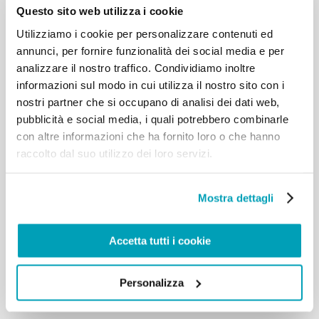
umanitarie del nostro tempo: un numero
Questo sito web utilizza i cookie
imprecisato di morti e feriti, milioni di profughi,
Utilizziamo i cookie per personalizzare contenuti ed
migliaia di scomparsi, distruzioni, violenze di ogni
annunci, per fornire funzionalità dei social media e per
genere e immani sofferenze per tutta la
popolazione, in particolare per i più vulnerabili,
analizzare il nostro traffico. Condividiamo inoltre
come i bambini, le donne e le persone anziane.
informazioni sul modo in cui utilizza il nostro sito con i
Rinnovo il mio accorato appello alle parti in
nostri partner che si occupano di analisi dei dati web,
conflitto, affinché manifestino segni di buona
pubblicità e social media, i quali potrebbero combinarle
volontà, così che possa aprirsi uno squarcio di
con altre informazioni che ha fornito loro o che hanno
speranza per la popolazione stremata. Auspico
raccolto dal suo utilizzo dei loro servizi.
altresì un deciso e rinnovato impegno, costruttivo e
solidale, della Comunità Internazionale, in modo
che, deposte le armi, si possa ricucire il tessuto
Mostra dettagli
sociale e avviare la ricostruzione e la ripresa
economica. Preghiamo tutti il Signore, perché tanta
sofferenza, nell’amata e martoriata Siria, non venga
Accetta tutti i cookie
dimenticata e perché la nostra solidarietà ravvivi la
speranza.Preghiamo insieme per l’amata e
martoriata Siria. Ave, o Maria… […]
Personalizza
Torna ai risultati