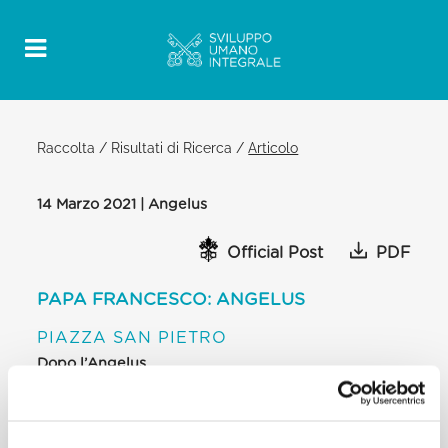
Raccolta
/
Risultati di Ricerca
/
Articolo
14 Marzo 2021 | Angelus
Official Post
PDF
PAPA FRANCESCO: ANGELUS
PIAZZA SAN PIETRO
Dopo l’Angelus
Cari fratelli e sorelle,
dieci anni fa iniziava il sanguinoso conflitto in Siria,
che ha causato una delle più gravi catastrofi