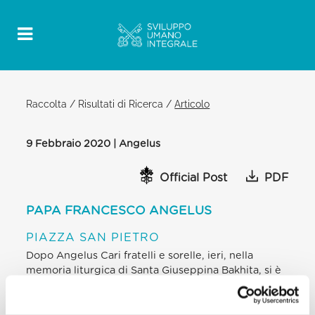
Raccolta
/
Risultati di Ricerca
/
Articolo
9 Febbraio 2020 | Angelus
Official Post
PDF
PAPA FRANCESCO ANGELUS
PIAZZA SAN PIETRO
Dopo Angelus Cari fratelli e sorelle, ieri, nella
memoria liturgica di Santa Giuseppina Bakhita, si è
celebrata la Giornata mondiale di preghiera e
riflessione contro la Tratta di persone. Per sanare
questa piaga – perché è una vera piaga! – che