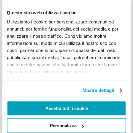
sfrutta i più deboli, è necessario l’impegno di tutti:
Questo sito web utilizza i cookie
istituzioni, associazioni e agenzie educative. Sul
fronte della prevenzione, mi preme segnalare come
Utilizziamo i cookie per personalizzare contenuti ed
diverse ricerche attestino che le organizzazioni
annunci, per fornire funzionalità dei social media e per
criminali usano sempre più i moderni mezzi di
analizzare il nostro traffico. Condividiamo inoltre
comunicazione per adescare le vittime con
informazioni sul modo in cui utilizza il nostro sito con i
l’inganno. Pertanto, è necessario da una parte
educare a un uso sano dei mezzi tecnologici,
nostri partner che si occupano di analisi dei dati web,
dall’altra vigilare e richiamare i fornitori di tali
pubblicità e social media, i quali potrebbero combinarle
servizi telematici alle loro responsabilità.
con altre informazioni che ha fornito loro o che hanno
Continuano a giungere notizie dolorose dal nord-
raccolto dal suo utilizzo dei loro servizi.
ovest della Siria, in particolare sulle condizioni di
tante donne e bambini, della gente costretta a
fuggire a causa dell’ escalation militare. Rinnovo il
Mostra dettagli
mio accorato appello alla comunità internazionale e
a tutti gli attori coinvolti ad avvalersi degli
strumenti diplomatici, del dialogo e dei negoziati,
Accetta tutti i cookie
nel rispetto del Diritto Umanitario Internazionale,
per salvaguardare la vita e le sorti dei civili.
Preghiamo per questa amata e martoriata Siria: Ave
Personalizza
o Maria,… […]