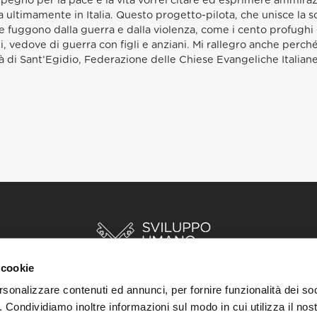
gno per la pace e la vita vorrei citare ed esprimere ammirazio
a ultimamente in Italia. Questo progetto-pilota, che unisce la so
fuggono dalla guerra e dalla violenza, come i cento profughi già 
i, vedove di guerra con figli e anziani. Mi rallegro anche perch
di Sant’Egidio, Federazione delle Chiese Evangeliche Italiane
 cookie
rsonalizzare contenuti ed annunci, per fornire funzionalità dei so
o. Condividiamo inoltre informazioni sul modo in cui utilizza il nost
INIZIO
STORIE
RISORSE