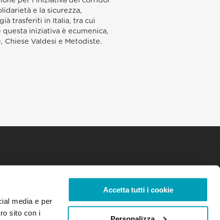
ne per l’iniziativa dei corridoi
lidarietà e la sicurezza,
trasferiti in Italia, tra cui
é questa iniziativa è ecumenica,
, Chiese Valdesi e Metodiste.
Accetta tutti i cookie
cial media e per
ro sito con i
Personalizza