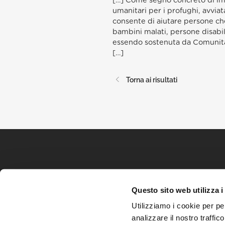
[…] Come segno concreto di impe
umanitari per i profughi, avviat
consente di aiutare persone che 
bambini malati, persone disabil
essendo sostenuta da Comunità 
[…]
Torna ai risultati
Questo sito web utilizza i
Utilizziamo i cookie per pe
analizzare il nostro traffic