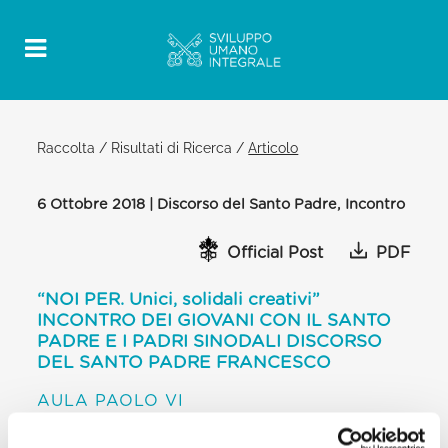
Raccolta
/
Risultati di Ricerca
/
Articolo
6 Ottobre 2018 | Discorso del Santo Padre, Incontro
Official Post
PDF
“NOI PER. Unici, solidali creativi”
INCONTRO DEI GIOVANI CON IL SANTO
PADRE E I PADRI SINODALI DISCORSO
DEL SANTO PADRE FRANCESCO
AULA PAOLO VI
[…] E poi, questa concretezza anche
nell’accoglienza. Tanti dei vostri esempi, che avete