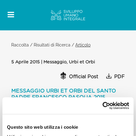
Raccolta
/
Risultati di Ricerca
/
Articolo
5 Aprile 2015 | Messaggio, Urbi et Orbi
Official Post
PDF
MESSAGGIO URBI ET ORBI DEL SANTO
PADRE FRANCESCO PASQUA 2015
LOGGIA CENTRALE DELLA BASILICA
VATICANA
[…] Pace chiediamo anzitutto per l’amata Siria e per
Questo sito web utilizza i cookie
l’Iraq, perché cessi il fragore delle armi e si
ristabilisca la buona convivenza tra i diversi gruppi