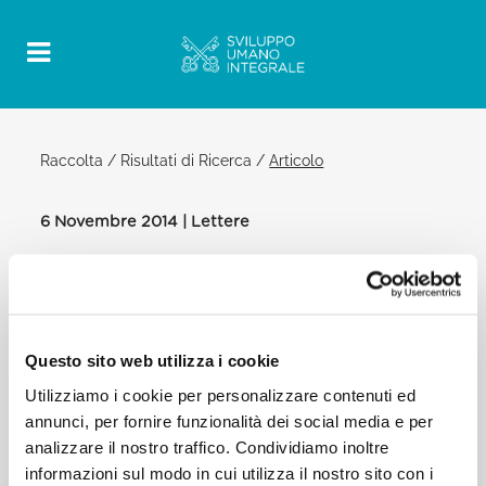
Raccolta
/
Risultati di Ricerca
/
Articolo
6 Novembre 2014 | Lettere
Official Post
PDF
LETTERA DEL SANTO PADRE
FRANCESCO AL PRIMO MINISTRO
Questo sito web utilizza i cookie
DELL’AUSTRALIA IN OCCASIONE DEL
VERTICE DEL G20
Utilizziamo i cookie per personalizzare contenuti ed
annunci, per fornire funzionalità dei social media e per
BRISBANE
analizzare il nostro traffico. Condividiamo inoltre
[…] Questi conflitti lasciano profonde cicatrici e
informazioni sul modo in cui utilizza il nostro sito con i
producono in varie parti del mondo situazioni