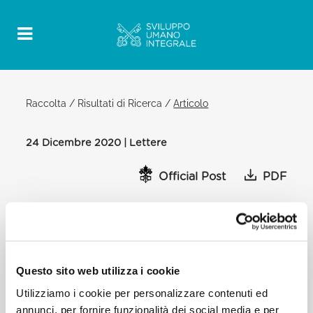
Raccolta
/
Risultati di Ricerca
/
Articolo
24 Dicembre 2020 | Lettere
Official Post
PDF
LETTERA DEL SANTO PADRE
FRANCESCO AI LIBANESI IN OCCASIONE
DEL NATALE
DAL VATICANO
Questo sito web utilizza i cookie
[…]
Diletti figli e figlie del Libano,
Utilizziamo i cookie per personalizzare contenuti ed
Grande è il mio dolore nel vedere la sofferenza e
annunci, per fornire funzionalità dei social media e per