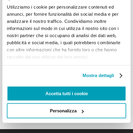
Utilizziamo i cookie per personalizzare contenuti ed
[…] Il vostro stile di fraternità, che vi sta
annunci, per fornire funzionalità dei social media e per
impegnando anche in progetti di accoglienza dei
migranti in Sicilia, vi renda generosi nell’educazione
analizzare il nostro traffico. Condividiamo inoltre
dei giovani, sia all’interno della vostra associazione,
informazioni sul modo in cui utilizza il nostro sito con i
sia nell’ambito delle scuole. Sant’Ignazio capì che
nostri partner che si occupano di analisi dei dati web,
per rinnovare la società bisognava partire dai
pubblicità e social media, i quali potrebbero combinarle
giovani e stimolò l’apertura dei collegi. E in essi
con altre informazioni che ha fornito loro o che hanno
nacquero le prime Congregazioni Mariane. Sulla
raccolto dal suo utilizzo dei loro servizi.
scia luminosa e feconda di questo stile apostolico,
anche voi potete essere attivi nell’animazione delle
varie istituzioni educative, cattoliche e statali,
Mostra dettagli
presenti in Italia, così come già avviene in tante
parti del mondo. Alla base di questa vostra azione
pastorale ci sia sempre la gioia della testimonianza
Accetta tutti i cookie
evangelica, unita alla delicatezza dell’approccio e al
rispetto dell’altro. […]
Personalizza
Torna ai risultati