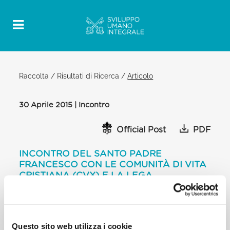
Raccolta
/
Risultati di Ricerca
/
Articolo
30 Aprile 2015 | Incontro
Official Post
PDF
INCONTRO DEL SANTO PADRE
FRANCESCO CON LE COMUNITÀ DI VITA
CRISTIANA (CVX) E LA LEGA
MISSIONARIA STUDENTI D’ITALIA
AULA PAOLO VI
DOMANDE DI ALCUNI MEMBRI DEL MOVIMENTO E
Questo sito web utilizza i cookie
RISPOSTE A BRACCIO DEL SANTO PADRE