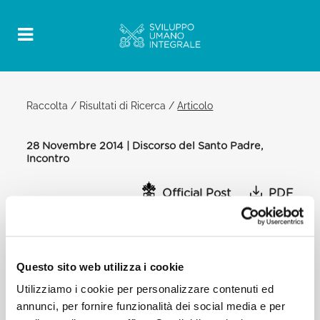
Raccolta
/
Risultati di Ricerca
/
Articolo
28 Novembre 2014 | Discorso del Santo Padre,
Incontro
Official Post
PDF
INCONTRO CON LE AUTORITÀ DISCORSO
DEL SANTO PADRE
Questo sito web utilizza i cookie
ANKARA
[…] La Turchia, accogliendo generosamente una
Utilizziamo i cookie per personalizzare contenuti ed
grande quantità di profughi, è direttamente
annunci, per fornire funzionalità dei social media e per
coinvolta dagli effetti di questa drammatica