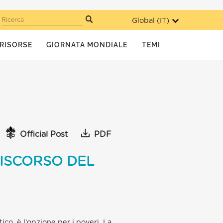
Global (
IT
)
Ricerca
RISORSE
GIORNATA MONDIALE
TEMI
Official Post
PDF
DISCORSO DEL
ico, è l’opzione per i poveri. La