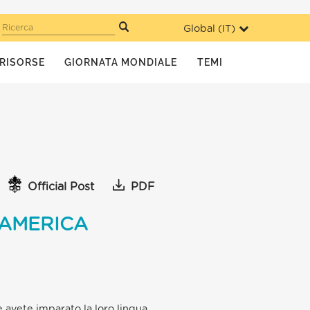
Global (
IT
)
Ricerca
RISORSE
GIORNATA MONDIALE
TEMI
Official Post
PDF
’AMERICA
avete imparato la loro lingua,