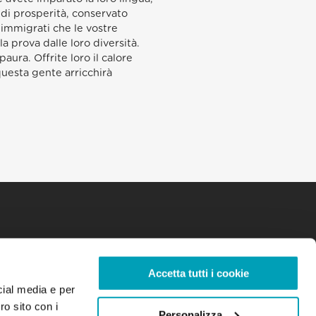
a di prosperità, conservato
 immigrati che le vostre
a prova dalle loro diversità.
ura. Offrite loro il calore
questa gente arricchirà
Accetta tutti i cookie
cial media e per
ro sito con i
Personalizza