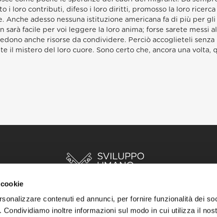
o i loro contributi, difeso i loro diritti, promosso la loro ricerc
e. Anche adesso nessuna istituzione americana fa di più per gli
 sarà facile per voi leggere la loro anima; forse sarete messi all
ono anche risorse da condividere. Perciò accoglieteli senza pa
te il mistero del loro cuore. Sono certo che, ancora una volta, 
 cookie
rsonalizzare contenuti ed annunci, per fornire funzionalità dei so
o. Condividiamo inoltre informazioni sul modo in cui utilizza il nost
INIZIO
STORIE
RISORSE