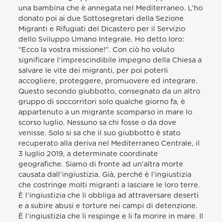
una bambina che è annegata nel Mediterraneo. L’ho
donato poi ai due Sottosegretari della Sezione
Migranti e Rifugiati del Dicastero per il Servizio
dello Sviluppo Umano Integrale. Ho detto loro:
“Ecco la vostra missione!”. Con ciò ho voluto
significare l’imprescindibile impegno della Chiesa a
salvare le vite dei migranti, per poi poterli
accogliere, proteggere, promuovere ed integrare.
Questo secondo giubbotto, consegnato da un altro
gruppo di soccorritori solo qualche giorno fa, è
appartenuto a un migrante scomparso in mare lo
scorso luglio. Nessuno sa chi fosse o da dove
venisse. Solo si sa che il suo giubbotto è stato
recuperato alla deriva nel Mediterraneo Centrale, il
3 luglio 2019, a determinate coordinate
geografiche. Siamo di fronte ad un’altra morte
causata dall’ingiustizia. Già, perché è l’ingiustizia
che costringe molti migranti a lasciare le loro terre.
È l’ingiustizia che li obbliga ad attraversare deserti
e a subire abusi e torture nei campi di detenzione.
È l’ingiustizia che li respinge e li fa morire in mare. Il