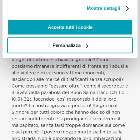
giubbotto salvagente, “crocifisso” su questa croce,
per ricordarci che dobbiamo tenere aperti gli occhi,
Mostra dettagli
tenere aperto il cuore, per ricordare a tutti
l’impegno inderogabile di salvare ogni vita umana,
Accetta tutti i cookie
un dovere morale che unisce credenti e non
credenti. Come possiamo non ascoltare il grido
disperato di tanti fratelli e sorelle che preferiscono
Personalizza
affrontare un mare in tempesta piuttosto che
morire lentamente nei campi di detenzione libici,
luoghi di tortura e schiavitù ignobile? Come
possiamo rimanere indifferenti di fronte agli abusi e
alle violenze di cui sono vittime innocenti,
lasciandoli alle mercé di trafficanti senza scrupoli?
Come possiamo “passare oltre”, come il sacerdote e
il levita della parabola del Buon Samaritano (cfr Lc
10,31-32), facendoci così responsabili della loro
morte? La nostra ignavia è peccato! Ringrazio il
Signore per tutti coloro che hanno deciso di non
restare indifferenti e si prodigano a soccorrere il
malcapitato, senza farsi troppe domande sul come
o sul perché il povero mezzo morto sia finito sulla
loro strada. Non è bloccando le loro imbarcazioni