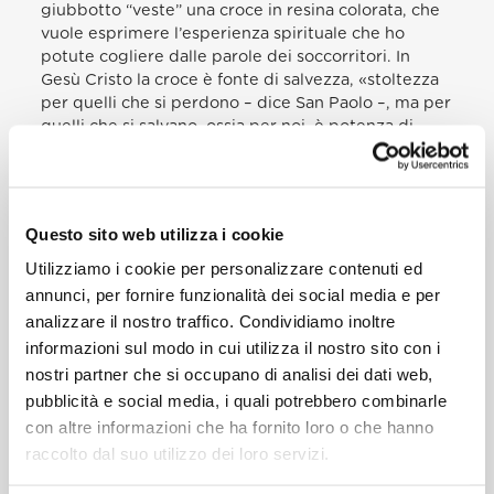
giubbotto “veste” una croce in resina colorata, che
vuole esprimere l’esperienza spirituale che ho
potute cogliere dalle parole dei soccorritori. In
Gesù Cristo la croce è fonte di salvezza, «stoltezza
per quelli che si perdono – dice San Paolo –, ma per
quelli che si salvano, ossia per noi, è potenza di
Dio» (1Cor 1,18). Nella tradizione cristiana la croce è
simbolo di sofferenza e sacrificio e, al tempo stesso,
di redenzione e di salvezza. Questa croce è
trasparente: essa si pone come sfida a guardare con
Questo sito web utilizza i cookie
maggiore attenzione e a cercare sempre la verità.
La croce è luminescente: vuole rincuorare la nostra
Utilizziamo i cookie per personalizzare contenuti ed
fede nella Risurrezione, il trionfo di Cristo sulla
annunci, per fornire funzionalità dei social media e per
morte. Anche il migrante ignoto, morto con la
analizzare il nostro traffico. Condividiamo inoltre
speranza in una nuova vita, è partecipe di questa
informazioni sul modo in cui utilizza il nostro sito con i
vittoria. I soccorritori mi hanno raccontato come
nostri partner che si occupano di analisi dei dati web,
stiano imparando l’umanità dalle persone che
pubblicità e social media, i quali potrebbero combinarle
riescono a salvare. Mi hanno rivelato come in ogni
con altre informazioni che ha fornito loro o che hanno
missione riscoprano la bellezza di essere un’unica
grande famiglia umana, unita nella fraternità
raccolto dal suo utilizzo dei loro servizi.
universale. Ho deciso di esporre qui questo