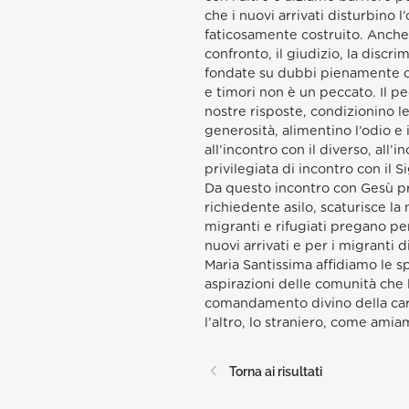
che i nuovi arrivati disturbino l
faticosamente costruito. Anche 
confronto, il giudizio, la discr
fondate su dubbi pienamente c
e timori non è un peccato. Il p
nostre risposte, condizionino l
generosità, alimentino l’odio e il
all’incontro con il diverso, all’
privilegiata di incontro con il S
Da questo incontro con Gesù pre
richiedente asilo, scaturisce la
migranti e rifugiati pregano per
nuovi arrivati e per i migranti
Maria Santissima affidiamo le sp
aspirazioni delle comunità che 
comandamento divino della cari
l’altro, lo straniero, come amia
Torna ai risultati