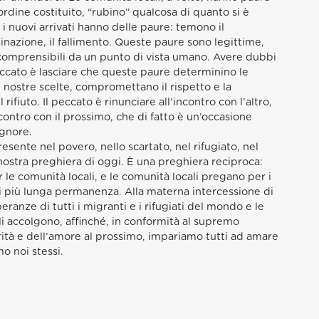
’ordine costituito, “rubino” qualcosa di quanto si è
i nuovi arrivati hanno delle paure: temono il
iminazione, il fallimento. Queste paure sono legittime,
omprensibili da un punto di vista umano. Avere dubbi
eccato è lasciare che queste paure determinino le
e nostre scelte, compromettano il rispetto e la
 rifiuto. Il peccato è rinunciare all’incontro con l’altro,
incontro con il prossimo, che di fatto è un’occasione
ignore.
sente nel povero, nello scartato, nel rifugiato, nel
 nostra preghiera di oggi. È una preghiera reciproca:
 le comunità locali, e le comunità locali pregano per i
 di più lunga permanenza. Alla materna intercessione di
eranze di tutti i migranti e i rifugiati del mondo e le
li accolgono, affinché, in conformità al supremo
tà e dell’amore al prossimo, impariamo tutti ad amare
mo noi stessi.