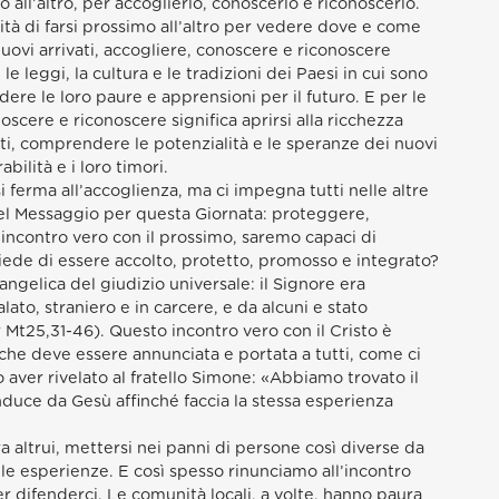
all’altro, per accoglierlo, conoscerlo e riconoscerlo.
ità di farsi prossimo all’altro per vedere dove e come
nuovi arrivati, accogliere, conoscere e riconoscere
le leggi, la cultura e le tradizioni dei Paesi in cui sono
ere le loro paure e apprensioni per il futuro. E per le
oscere e riconoscere significa aprirsi alla ricchezza
ti, comprendere le potenzialità e le speranze dei nuovi
abilità e i loro timori.
si ferma all’accoglienza, ma ci impegna tutti nelle altre
nel Messaggio per questa Giornata: proteggere,
incontro vero con il prossimo, saremo capaci di
iede di essere accolto, protetto, promosso e integrato?
ngelica del giudizio universale: il Signore era
ato, straniero e in carcere, e da alcuni e stato
r Mt25,31-46). Questo incontro vero con il Cristo è
 che deve essere annunciata e portata a tutti, come ci
aver rivelato al fratello Simone: «Abbiamo trovato il
nduce da Gesù affinché faccia la stessa esperienza
ra altrui, mettersi nei panni di persone così diverse da
le esperienze. E così spesso rinunciamo all’incontro
er difenderci. Le comunità locali, a volte, hanno paura