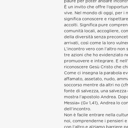
paure per poter andare incontro 
È un invito che offre l’opportun
vive. Nel mondo di oggi, per i 
significa conoscere e rispettare 
accolti. Significa pure comprend
comunità locali, accogliere, con
della diversità senza preconcet
arrivati, così come la loro vulner
L’incontro vero con l’altro non 
tre azioni che ho evidenziato 
promuovere e integrare. E nell’
riconoscere Gesù Cristo che ch
Come ci insegna la parabola eva
affamato, assetato, nudo, ammal
soccorso mentre da altri no (cf
fonte di salvezza, una salvezza
mostra l’apostolo Andrea. Dopo 
Messia» (Gv 1,41), Andrea lo co
dell’incontro.
Non è facile entrare nella cultu
noi, comprenderne i pensieri e 
con l’altro e alziamo barriere p