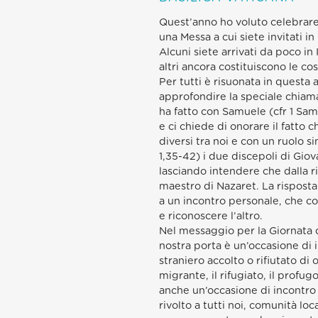
Quest’anno ho voluto celebrare
una Messa a cui siete invitati in 
Alcuni siete arrivati da poco in I
altri ancora costituiscono le c
Per tutti è risuonata in questa 
approfondire la speciale chiama
ha fatto con Samuele (cfr 1 Sam
e ci chiede di onorare il fatto ch
diversi tra noi e con un ruolo s
1,35-42) i due discepoli di Gio
lasciando intendere che dalla r
maestro di Nazaret. La risposta 
a un incontro personale, che 
e riconoscere l’altro.
Nel messaggio per la Giornata d
nostra porta è un’occasione di i
straniero accolto o rifiutato di 
migrante, il rifugiato, il profug
anche un’occasione di incontro 
rivolto a tutti noi, comunità loc