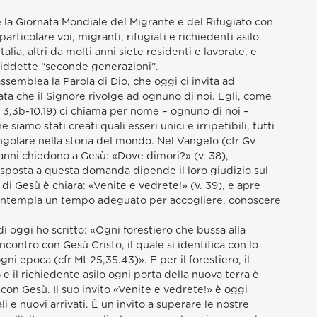
 la Giornata Mondiale del Migrante e del Rifugiato con
particolare voi, migranti, rifugiati e richiedenti asilo.
talia, altri da molti anni siete residenti e lavorate, e
osiddette “seconde generazioni”.
assemblea la Parola di Dio, che oggi ci invita ad
ta che il Signore rivolge ad ognuno di noi. Egli, come
 3,3b-10.19) ci chiama per nome – ognuno di noi –
e siamo stati creati quali esseri unici e irripetibili, tutti
ingolare nella storia del mondo. Nel Vangelo (cfr Gv
vanni chiedono a Gesù: «Dove dimori?» (v. 38),
isposta a questa domanda dipende il loro giudizio sul
di Gesù è chiara: «Venite e vedrete!» (v. 39), e apre
contempla un tempo adeguato per accogliere, conoscere
i oggi ho scritto: «Ogni forestiero che bussa alla
ncontro con Gesù Cristo, il quale si identifica con lo
ogni epoca (cfr Mt 25,35.43)». E per il forestiero, il
o e il richiedente asilo ogni porta della nuova terra è
con Gesù. Il suo invito «Venite e vedrete!» è oggi
ali e nuovi arrivati. È un invito a superare le nostre