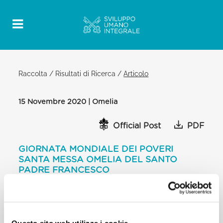
Raccolta
/
Risultati di Ricerca
/
Articolo
15 Novembre 2020 | Omelia
Official Post
PDF
GIORNATA MONDIALE DEI POVERI
SANTA MESSA OMELIA DEL SANTO
PADRE FRANCESCO
BASILICA VATICANA
[…] Vorrei ringraziare tanti servi fedeli di Dio, che
non fanno parlare di sé, ma
Questo sito web utilizza i cookie
vivono così, servendo. Penso, ad esempio, a don