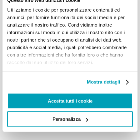
Roberto Malgesini. Questo prete
Utilizziamo i cookie per personalizzare contenuti ed
non faceva teorie; semplicemente, vedeva Gesù nel
annunci, per fornire funzionalità dei social media e per
povero e il senso della vita
analizzare il nostro traffico. Condividiamo inoltre
nel servire. Asciugava lacrime con mitezza, in nome
informazioni sul modo in cui utilizza il nostro sito con i
di Dio che consola. L’inizio
della sua giornata era la preghiera, per accogliere il
nostri partner che si occupano di analisi dei dati web,
dono di Dio; il centro della
pubblicità e social media, i quali potrebbero combinarle
giornata la carità, per far fruttare l’amore ricevuto; il
con altre informazioni che ha fornito loro o che hanno
finale, una limpida
raccolto dal suo utilizzo dei loro servizi.
testimonianza del Vangelo. Quest’uomo aveva
compreso che doveva tendere la
sua mano ai tanti poveri che quotidianamente
Mostra dettagli
incontrava, perché in ognuno di
loro vedeva Gesù. Fratelli e sorelle, chiediamo la
grazia di non essere cristiani a
Accetta tutti i cookie
parole, ma nei fatti. Per portare frutto, come
desidera Gesù. Così sia.[…]
Personalizza
Torna ai risultati