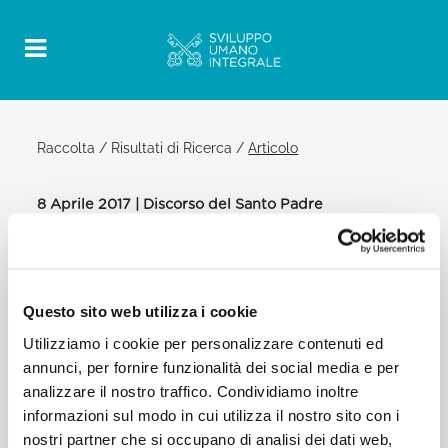
Raccolta
/
Risultati di Ricerca
/
Articolo
8 Aprile 2017 | Discorso del Santo Padre
Official Post
PDF
DISCORSO DEL SANTO PADRE
Questo sito web utilizza i cookie
FRANCESCO
Utilizziamo i cookie per personalizzare contenuti ed
BASILICA DI SANTA MARIA MAGGIORE
annunci, per fornire funzionalità dei social media e per
[…] Ma il dramma di questo mondo è che i giovani –
analizzare il nostro traffico. Condividiamo inoltre
e questo è il dramma della gioventù di oggi! – che i
informazioni sul modo in cui utilizza il nostro sito con i
giovani spesso sono scartati. Non hanno lavoro, non
nostri partner che si occupano di analisi dei dati web,
hanno un ideale da realizzare, manca l’educazione,