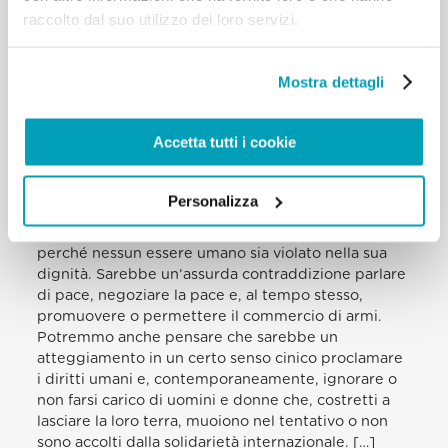
raccolto dal suo utilizzo dei loro servizi.
con uno sguardo politico serio e responsabile, che
coinvolga tutti i livelli: globale, continentale, di
macro-regioni, di rapporti tra Nazioni, fino al livello
Mostra dettagli
nazionale e locale.
[…]Il fenomeno delle migrazioni forzate è
strettamente legato ai conflitti e alle guerre, e
Accetta tutti i cookie
dunque anche al problema della proliferazione
delle armi, di cui parlavo prima. Sono ferite di un
mondo che è il nostro mondo, nel quale Dio ci ha
Personalizza
posto a vivere oggi e ci chiama ad essere
responsabili dei nostri fratelli e delle nostre sorelle,
perché nessun essere umano sia violato nella sua
dignità. Sarebbe un’assurda contraddizione parlare
di pace, negoziare la pace e, al tempo stesso,
promuovere o permettere il commercio di armi.
Potremmo anche pensare che sarebbe un
atteggiamento in un certo senso cinico proclamare
i diritti umani e, contemporaneamente, ignorare o
non farsi carico di uomini e donne che, costretti a
lasciare la loro terra, muoiono nel tentativo o non
sono accolti dalla solidarietà internazionale. […]