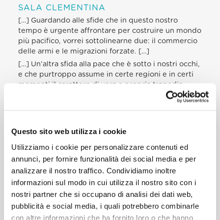
SALA CLEMENTINA
[…] Guardando alle sfide che in questo nostro
tempo è urgente affrontare per costruire un mondo
più pacifico, vorrei sottolinearne due: il commercio
delle armi e le migrazioni forzate. […]
[…] Un’altra sfida alla pace che è sotto i nostri occhi,
e che purtroppo assume in certe regioni e in certi
momenti il carattere di vera e propria tragedia
umana, è quello delle migrazioni forzate. Si tratta di
un fenomeno molto complesso, e occorre
riconoscere che sono in atto sforzi notevoli da parte
delle Organizzazioni internazionali, degli Stati,
Questo sito web utilizza i cookie
delle forze sociali, come pure delle comunità
Utilizziamo i cookie per personalizzare contenuti ed
religiose e del volontariato, per cercare di
rispondere in modo civile e organizzato agli aspetti
annunci, per fornire funzionalità dei social media e per
più critici, alle emergenze, alle situazioni di
analizzare il nostro traffico. Condividiamo inoltre
maggiore bisogno. Ma, anche qui, ci rendiamo
informazioni sul modo in cui utilizza il nostro sito con i
conto che non ci si può limitare a rincorrere le
nostri partner che si occupano di analisi dei dati web,
emergenze. Ormai il fenomeno si è manifestato in
pubblicità e social media, i quali potrebbero combinarle
tutta la sua ampiezza e nel suo carattere, per così
con altre informazioni che ha fornito loro o che hanno
dire, epocale. E’ giunto il momento di affrontarlo