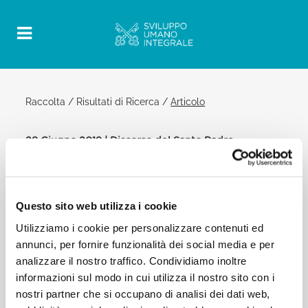
Raccolta
/
Risultati di Ricerca
/
Articolo
28 Giugno 2019 | Discorso del Santo Padre
Official Post
PDF
Questo sito web utilizza i cookie
DISCORSO DEL SANTO PADRE
FRANCESCO ALLA DELEGAZIONE DEL
Utilizziamo i cookie per personalizzare contenuti ed
PATRIARCATO ECUMENICO DI
annunci, per fornire funzionalità dei social media e per
COSTANTINOPOLI
analizzare il nostro traffico. Condividiamo inoltre
informazioni sul modo in cui utilizza il nostro sito con i
[…]Similmente, ritengo un bel segno la
collaborazione tra Chiesa Cattolica e Patriarcato
nostri partner che si occupano di analisi dei dati web,
Ecumenico su altre questioni attuali, come la lotta