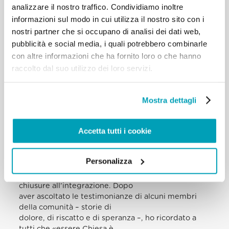
Diocesi di Roma, affinché questa
analizzare il nostro traffico. Condividiamo inoltre
partita non resti solo un momento isolato. Saluto
informazioni sul modo in cui utilizza il nostro sito con i
Monsignor Ambarus, Vescovo
nostri partner che si occupano di analisi dei dati web,
ausiliare che si occupa proprio della pastorale tra i
pubblicità e social media, i quali potrebbero combinarle
Rom, accompagnato dai
con altre informazioni che ha fornito loro o che hanno
ragazzi dell’oratorio della parrocchia di San
raccolto dal suo utilizzo dei loro servizi.
Gregorio Magno alla Magliana. Grazie
anche a voi, ragazzi, e auguri perché so che domani
sarete i primi a scendere in
Mostra dettagli
campo in una partita preparatoria con i vostri
coetanei della Lazio. E grazie alla
società della Lazio che, gentilmente e
Accetta tutti i cookie
generosamente, ospita e sostiene questa
iniziativa.
Lo scorso 14 settembre a Košice, in Slovacchia, ho
Personalizza
visitato la comunità Rom. Ho
invitato a passare dai pregiudizi al dialogo, dalle
chiusure all’integrazione. Dopo
aver ascoltato le testimonianze di alcuni membri
della comunità – storie di
dolore, di riscatto e di speranza –, ho ricordato a
tutti che «essere Chiesa è