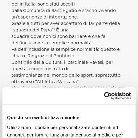
poi in Italia, sono stati accolti
dalla Comunità di Sant’Egidio e stanno vivendo
un’esperienza di integrazione.
Grazie a tutti per aver accettato di far parte della
“squadra del Papa”! È una
squadra dove non ci sono barriere e che fa
dell’inclusione la semplice normalità.
Fa dell’inclusione la semplice normalità: questo è
chiaro. Ringrazio il Pontificio
Consiglio della Cultura, il cardinale Ravasi, per
questa azione concreta di
testimonianza nel mondo dello sport, soprattutto
attraverso “Athletica Vaticana”,
che vive ogni giorno questa missione di servizio tra
le donne e gli uomini
sportivi.
Cari amici Rom, conosco bene la vostra storia, la
vostra realtà, le vostre paure e
Questo sito web utilizza i cookie
le vostre speranze. Per questa ragione incoraggio
Utilizziamo i cookie per personalizzare contenuti ed
con particolare affetto il
progetto “Un calcio all’esclusione”, avviato dalla
annunci, per fornire funzionalità dei social media e per