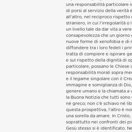
una responsabilità particolare 
di porsi al servizio della verità
all’altro, nel reciproco rispett
straniero, in cui l’irregolarità 
un livello tale da dar vita a v
consapevolezza che un giorno d
nuove forme di xenofobia e di r
diffondere tra i loro fedeli i pr
tratta di compiere e ispirare ge
e sul rispetto della dignità di og
particolare, possano le Chiese cr
responsabilità morali sopra me
e il legame singolare con il Cre
immagine e somiglianza di Dio, 
genere umano e la chiamata a vi
la Buona Notizia che tutti sono
né greco; non c’è schiavo né li
questa prospettiva, l’altro è no
una sorella da amare. In Cristo,
soprattutto nei confronti dei più
Gesù stesso si è identificato. N