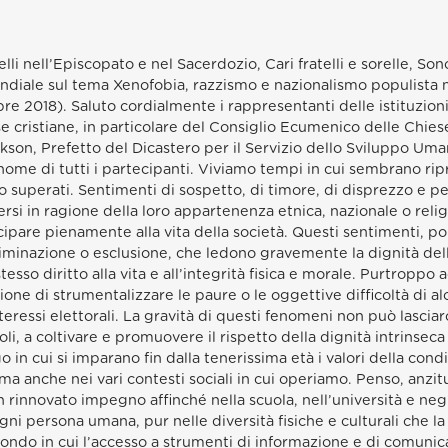
li nell’Episcopato e nel Sacerdozio, Cari fratelli e sorelle, Sono
diale sul tema Xenofobia, razzismo e nazionalismo populista n
e 2018). Saluto cordialmente i rappresentanti delle istituzioni
 cristiane, in particolare del Consiglio Ecumenico delle Chiese, 
kson, Prefetto del Dicastero per il Servizio dello Sviluppo Uman
 nome di tutti i partecipanti. Viviamo tempi in cui sembrano rip
 superati. Sentimenti di sospetto, di timore, di disprezzo e per
ersi in ragione della loro appartenenza etnica, nazionale o religi
pare pienamente alla vita della società. Questi sentimenti, poi
scriminazione o esclusione, che ledono gravemente la dignità del
 stesso diritto alla vita e all’integrità fisica e morale. Purtrop
zione di strumentalizzare le paure o le oggettive difficoltà di al
eressi elettorali. La gravità di questi fenomeni non può lasciarc
ruoli, a coltivare e promuovere il rispetto della dignità intrinse
 in cui si imparano fin dalla tenerissima età i valori della condi
 ma anche nei vari contesti sociali in cui operiamo. Penso, anzitu
un rinnovato impegno affinché nella scuola, nell’università e negl
gni persona umana, pur nelle diversità fisiche e culturali che l
ondo in cui l’accesso a strumenti di informazione e di comunic