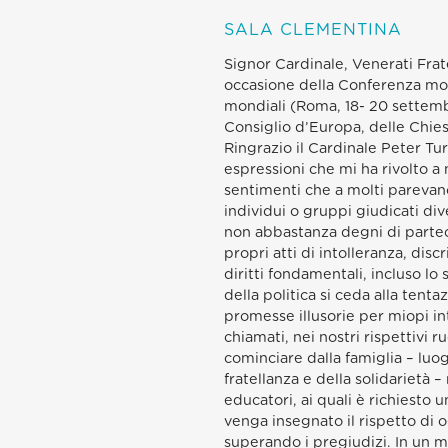
SALA CLEMENTINA
Signor Cardinale, Venerati Fratel
occasione della Conferenza mon
mondiali (Roma, 18- 20 settembr
Consiglio d’Europa, delle Chiese
Ringrazio il Cardinale Peter Tur
espressioni che mi ha rivolto a
sentimenti che a molti parevano
individui o gruppi giudicati div
non abbastanza degni di parteci
propri atti di intolleranza, di
diritti fondamentali, incluso lo
della politica si ceda alla tenta
promesse illusorie per miopi int
chiamati, nei nostri rispettivi 
cominciare dalla famiglia – luogo
fratellanza e della solidarietà –
educatori, ai quali è richiesto 
venga insegnato il rispetto di o
superando i pregiudizi. In un m