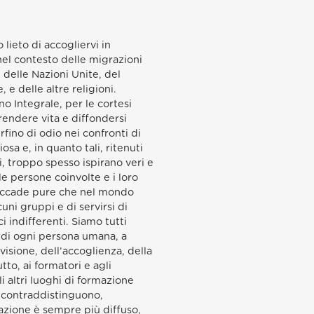
 lieto di accogliervi in
el contesto delle migrazioni
 delle Nazioni Unite, del
e delle altre religioni.
o Integrale, per le cortesi
rendere vita e diffondersi
fino di odio nei confronti di
osa e, in quanto tali, ritenuti
, troppo spesso ispirano veri e
le persone coinvolte e i loro
po accade pure che nel mondo
cuni gruppi e di servirsi di
i indifferenti. Siamo tutti
ca di ogni persona umana, a
visione, dell’accoglienza, della
tto, ai formatori e agli
i altri luoghi di formazione
a contraddistinguono,
azione è sempre più diffuso,