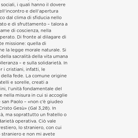
ciali, i quali hanno il dovere
ell’incontro e dell’apertura
o dal clima di sfiducia nello
iato e di sfruttamento – talora a
same di coscienza, nella
rato. Di fronte al dilagare di
te missione: quella di
come la legge morale naturale. Si
della sacralità della vita umana
lleranza – e sulla solidarietà. In
 cristiani, infatti, le
 della fede. La comune origine
lli e sorelle, creati a
ini, l’unità fondamentale del
 nella misura in cui si accoglie
e san Paolo – «non c’è giudeo
risto Gesù» (Gal 3,28). In
tà, ma soprattutto un fratello o
darietà operativa. Ciò vale
restiero, lo straniero, con cui
o straniero e non mi avete