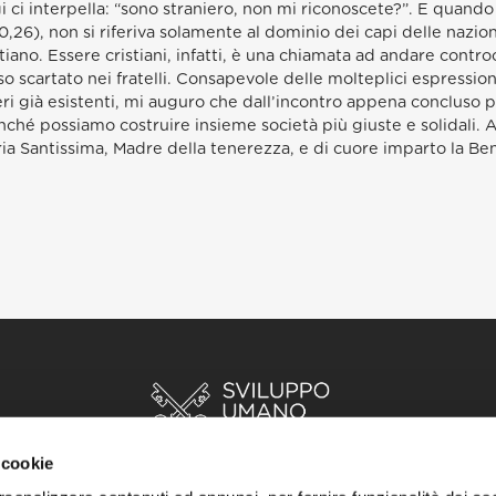
i ci interpella: “sono straniero, non mi riconoscete?”. E quand
0,26), non si riferiva solamente al dominio dei capi delle nazio
istiano. Essere cristiani, infatti, è una chiamata ad andare contr
so scartato nei fratelli. Consapevole delle molteplici espression
eri già esistenti, mi auguro che dall’incontro appena concluso p
finché possiamo costruire insieme società più giuste e solidali. A
aria Santissima, Madre della tenerezza, e di cuore imparto la Be
 cookie