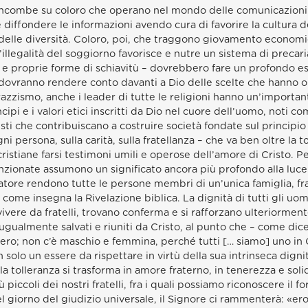
incombe su coloro che operano nel mondo delle comunicazioni so
 e diffondere le informazioni avendo cura di favorire la cultura d
o delle diversità. Coloro, poi, che traggono giovamento economic
o l’illegalità del soggiorno favorisce e nutre un sistema di precar
ere e proprie forme di schiavitù – dovrebbero fare un profondo e
ovranno rendere conto davanti a Dio delle scelte che hanno ope
azzismo, anche i leader di tutte le religioni hanno un’importan
incipi e i valori etici inscritti da Dio nel cuore dell’uomo, noti 
sti che contribuiscano a costruire società fondate sul principio 
ni persona, sulla carità, sulla fratellanza – che va ben oltre la to
istiane farsi testimoni umili e operose dell’amore di Cristo. Per i
nzionate assumono un significato ancora più profondo alla luce
atore rendono tutte le persone membri di un’unica famiglia, frate
come insegna la Rivelazione biblica. La dignità di tutti gli uom
vere da fratelli, trovano conferma e si rafforzano ulteriormente
 ugualmente salvati e riuniti da Cristo, al punto che – come dic
bero; non c’è maschio e femmina, perché tutti [… siamo] uno in C
n solo un essere da rispettare in virtù della sua intrinseca digni
 la tolleranza si trasforma in amore fraterno, in tenerezza e soli
 piccoli dei nostri fratelli, fra i quali possiamo riconoscere il fo
el giorno del giudizio universale, il Signore ci rammenterà: «er