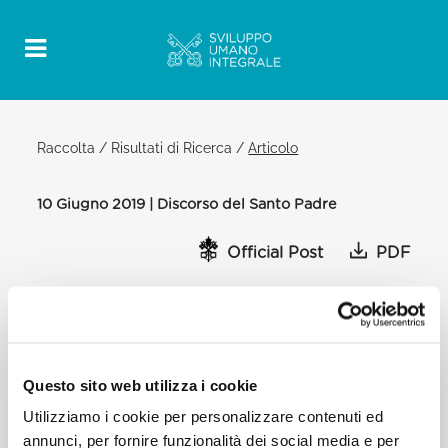
Raccolta
/
Risultati di Ricerca
/
Articolo
10 Giugno 2019 | Discorso del Santo Padre
Official Post
PDF
DISCORSO DEL SANTO PADRE
FRANCESCO AI PARTECIPANTI AL XVII
SEMINARIO INTERNAZIONALE DEI
CAPPELLANI DELL’AVIAZIONE CIVILE
Questo sito web utilizza i cookie
SALA CLEMENTINA
Utilizziamo i cookie per personalizzare contenuti ed
E non posso qui non menzionare i migranti e i
annunci, per fornire funzionalità dei social media e per
profughi che raggiungono i maggiori aeroporti con