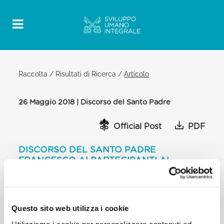
Raccolta
/
Risultati di Ricerca
/
Articolo
26 Maggio 2018 | Discorso del Santo Padre
Official Post
PDF
DISCORSO DEL SANTO PADRE
FRANCESCO AI PARTECIPANTI AL
CONVEGNO ORGANIZZATO DALLA
FONDAZIONE “CENTESIMUS ANNUS –
PRO PONTIFICE”
Questo sito web utilizza i cookie
SALA REGIA
Utilizziamo i cookie per personalizzare contenuti ed
[…] Le attuali difficoltà e crisi nel sistema