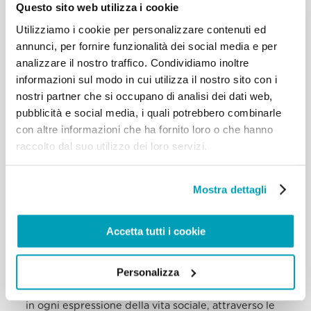
Questo sito web utilizza i cookie
fattosi uomo. Per questo essa
Utilizziamo i cookie per personalizzare contenuti ed
va seguita, amata e sviluppata: appassioniamoci
nuovamente alla dottrina
annunci, per fornire funzionalità dei social media e per
sociale, facciamola conoscere: è un tesoro della
analizzare il nostro traffico. Condividiamo inoltre
tradizione ecclesiale! È proprio
informazioni sul modo in cui utilizza il nostro sito con i
studiandola che anche voi vi siete sentiti chiamati a
nostri partner che si occupano di analisi dei dati web,
impegnarvi contro le
pubblicità e social media, i quali potrebbero combinarle
disuguaglianze, che feriscono in particolare i più
con altre informazioni che ha fornito loro o che hanno
fragili, e a lavorare per una
raccolto dal suo utilizzo dei loro servizi.
fraternità reale ed effettiva.
Solidarietà, cooperazione, responsabilità: tre parole
che in questi giorni ponete
Mostra dettagli
come cardini delle vostre riflessioni e che
richiamano lo stesso mistero di Dio,
che è Trinità. Dio è una comunione di Persone e ci
Accetta tutti i cookie
orienta a realizzarci attraverso
l’apertura generosa agli altri (solidarietà),
attraverso la collaborazione con gli
Personalizza
altri (cooperazione), attraverso l’impegno per gli
altri (responsabilità). E a farlo
in ogni espressione della vita sociale, attraverso le