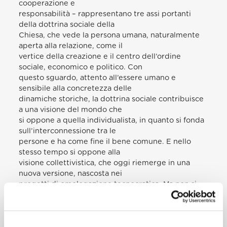
cooperazione e
responsabilità – rappresentano tre assi portanti
della dottrina sociale della
Chiesa, che vede la persona umana, naturalmente
aperta alla relazione, come il
vertice della creazione e il centro dell’ordine
sociale, economico e politico. Con
questo sguardo, attento all’essere umano e
sensibile alla concretezza delle
dinamiche storiche, la dottrina sociale contribuisce
a una visione del mondo che
si oppone a quella individualista, in quanto si fonda
sull’interconnessione tra le
persone e ha come fine il bene comune. E nello
stesso tempo si oppone alla
visione collettivistica, che oggi riemerge in una
nuova versione, nascosta nei
progetti di omologazione tecnocratica. Ma non si
tratta di una “faccenda
politica”: la dottrina sociale è ancorata alla Parola di
Dio, per orientare processi
di promozione umana a partire dalla fede nel Dio