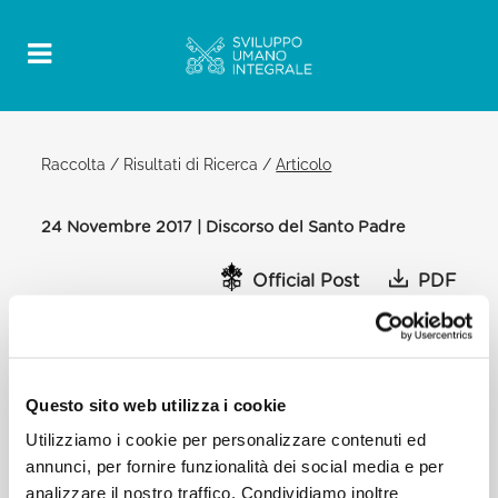
Raccolta
/
Risultati di Ricerca
/
Articolo
24 Novembre 2017 | Discorso del Santo Padre
Official Post
PDF
DISCORSO DEL SANTO PADRE
FRANCESCO AI MEMBRI DELLA
COMMISSIONE MISTA PER IL DIALOGO
TEOLOGICO TRA LA CHIESA CATTOLICA
Questo sito web utilizza i cookie
E LA CHIESA ASSIRA DELL’ORIENTE
Utilizziamo i cookie per personalizzare contenuti ed
annunci, per fornire funzionalità dei social media e per
AULA NUOVA DEL SINODO
analizzare il nostro traffico. Condividiamo inoltre
[…] Così, in particolare nei periodi di maggiori