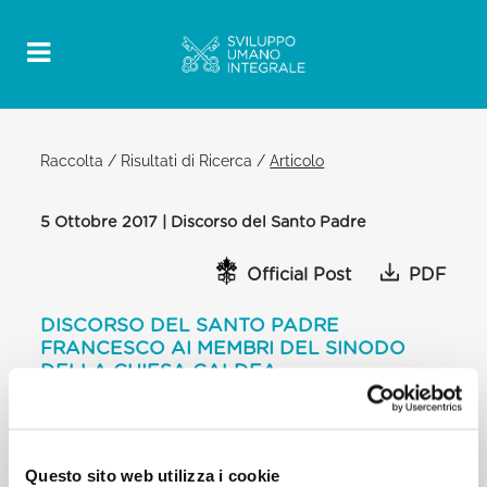
Raccolta
/
Risultati di Ricerca
/
Articolo
5 Ottobre 2017 | Discorso del Santo Padre
Official Post
PDF
DISCORSO DEL SANTO PADRE
FRANCESCO AI MEMBRI DEL SINODO
DELLA CHIESA CALDEA
BIBLIOTECA PRIVATA DEL PALAZZO
APOSTOLICO
[…] vi accolgo con gioia in questi giorni in cui siete
Questo sito web utilizza i cookie
riuniti nel Sinodo, mentre vi preparate ad affrontare