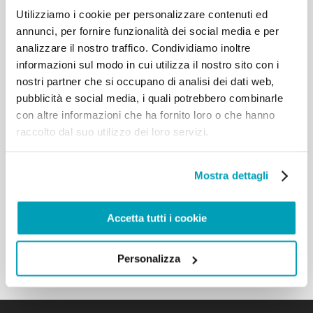
Utilizziamo i cookie per personalizzare contenuti ed
questioni di primaria importanza per la Chiesa
Caldea, tra cui le migrazioni forzate dei cristiani, la
annunci, per fornire funzionalità dei social media e per
ricostruzione dei villaggi, il ritorno degli sfollati, il
analizzare il nostro traffico. Condividiamo inoltre
diritto particolare della Chiesa, la questione
informazioni sul modo in cui utilizza il nostro sito con i
liturgica e la pastorale vocazionale. Ringrazio Sua
nostri partner che si occupano di analisi dei dati web,
Beatitudine, il Patriarca Louis Raphaël, per il saluto
pubblicità e social media, i quali potrebbero combinarle
che mi ha rivolto anche a nome vostro. Colgo
con altre informazioni che ha fornito loro o che hanno
l’occasione per salutare, attraverso di voi, i fedeli
raccolto dal suo utilizzo dei loro servizi.
dell’amata terra irachena, duramente provati,
condividendo la speranza per le notizie recenti che
parlano di una ripresa della vita e dell’attività in
Mostra dettagli
regioni e città finora sottoposte a dolorosa e
violenta oppressione. Possa la misericordia di Dio
lenire le ferite della guerra che piagano il cuore
Accetta tutti i cookie
delle vostre comunità, affinché possano finalmente
risollevarsi. […]
Torna ai risultati
Personalizza