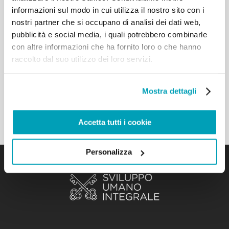
informazioni sul modo in cui utilizza il nostro sito con i
[…] Le “Misericordie”, antica espressione del laicato
cattolico e ben radicate nel territorio italiano, sono
nostri partner che si occupano di analisi dei dati web,
impegnate a testimoniare il Vangelo della carità tra
pubblicità e social media, i quali potrebbero combinarle
i malati, gli anziani, i disabili, i minori, gli immigrati
con altre informazioni che ha fornito loro o che hanno
e i poveri. Tutto il vostro servizio prende senso e
raccolto dal suo utilizzo dei loro servizi.
forma da questa parola: “misericordia”, parola latina
il cui significato etimologico è “miseris cor dare”,
“dare il cuore ai miseri”, quelli che hanno bisogno,
Mostra dettagli
quelli che soffrono. […]
Torna ai risultati
Accetta tutti i cookie
Personalizza