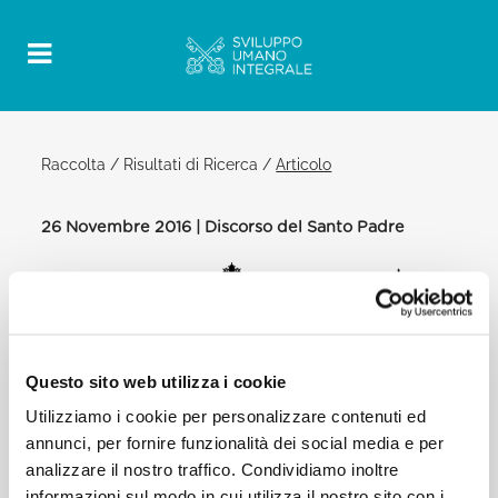
Raccolta
/
Risultati di Ricerca
/
Articolo
26 Novembre 2016 | Discorso del Santo Padre
Official Post
PDF
DISCORSO DEL SANTO PADRE
FRANCESCO AI GIOVANI DEL SERVIZIO
CIVILE NAZIONALE
Questo sito web utilizza i cookie
Utilizziamo i cookie per personalizzare contenuti ed
AULA PAOLO VI
annunci, per fornire funzionalità dei social media e per
[…] Un altro ambito di azione che deve starci
analizzare il nostro traffico. Condividiamo inoltre
particolarmente a cuore riguarda l’aiuto ai rifugiati
informazioni sul modo in cui utilizza il nostro sito con i
e ai migranti, i quali chiedono di essere soccorsi e