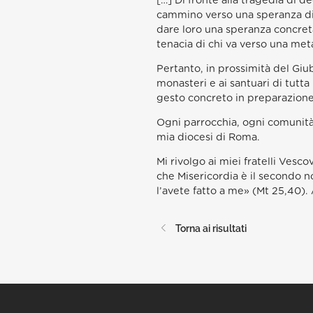
[…] Di fronte alla tragedia di d
cammino verso una speranza di v
dare loro una speranza concreta
tenacia di chi va verso una meta
Pertanto, in prossimità del Giub
monasteri e ai santuari di tutt
gesto concreto in preparazione 
Ogni parrocchia, ogni comunità 
mia diocesi di Roma.
Mi rivolgo ai miei fratelli Ves
che Misericordia è il secondo no
l’avete fatto a me» (Mt 25,40).
Torna ai risultati