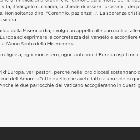
ecine di migliaia di profughi che fuggono dalla morte per la gue
ita, il Vangelo ci chiama, ci chiede di essere “prossimi”, dei p
. Non soltanto dire: “Coraggio, pazienza!…”. La speranza cristi
 sicura.
ileo della Misericordia, rivolgo un appello alle parrocchie, alle 
a Europa ad esprimere la concretezza del Vangelo e accogliere 
all’Anno Santo della Misericordia.
religiosa, ogni monastero, ogni santuario d’Europa ospiti una 
covi d’Europa, veri pastori, perché nelle loro diocesi sostengan
me dell’Amore: «Tutto quello che avete fatto a uno solo di questi
 Anche le due parrocchie del Vaticano accoglieranno in questi g