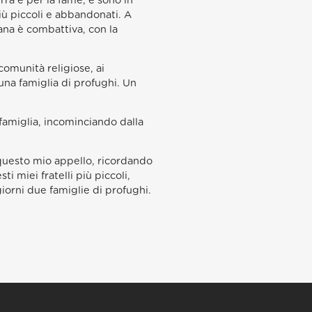
rra e per la fame, e sono in
iù piccoli e abbandonati. A
ana è combattiva, con la
comunità religiose, ai
una famiglia di profughi. Un
famiglia, incominciando dalla
o questo mio appello, ricordando
 miei fratelli più piccoli,
iorni due famiglie di profughi.