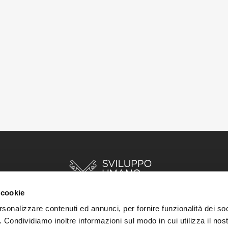
 cookie
rsonalizzare contenuti ed annunci, per fornire funzionalità dei so
o. Condividiamo inoltre informazioni sul modo in cui utilizza il nost
INIZIO
STORIE
RISORSE