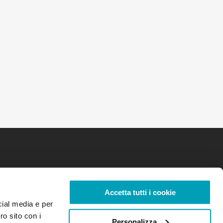
Accetta tutti i cookie
cial media e per
ro sito con i
Personalizza