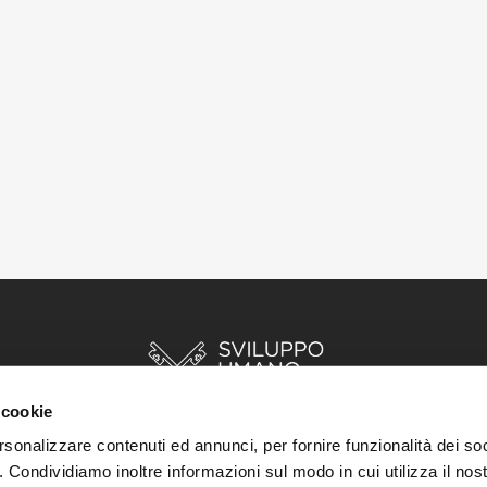
 cookie
rsonalizzare contenuti ed annunci, per fornire funzionalità dei so
o. Condividiamo inoltre informazioni sul modo in cui utilizza il nost
INIZIO
STORIE
RISORSE