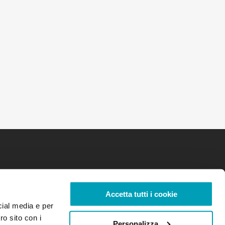
Accetta tutti i cookie
cial media e per
ro sito con i
Personalizza