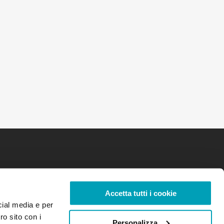
Accetta tutti i cookie
cial media e per
ro sito con i
Personalizza