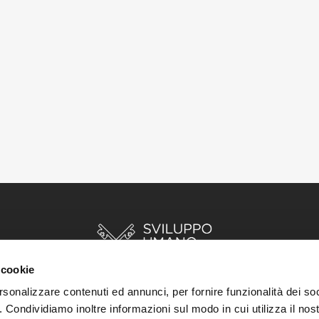
 cookie
rsonalizzare contenuti ed annunci, per fornire funzionalità dei so
o. Condividiamo inoltre informazioni sul modo in cui utilizza il nost
INIZIO
STORIE
RISORSE