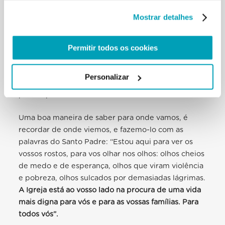
encontrar respostas pastorais adequadas.
Mostrar detalhes
Um marco fundamental do nosso trabalho é a
celebração do
Dia Mundial do Migrante e do
Permitir todos os cookies
Refugiado
, que tem lugar no último domingo de
setembro e que, todos os anos, é a conclusão de
Personalizar
meses de trabalho centrados no tema proposto
pelo Papa.
Uma boa maneira de saber para onde vamos, é
recordar de onde viemos, e fazemo-lo com as
palavras do Santo Padre:
“Estou
aqui
para ver os
vossos rostos, para vos olhar nos olhos: olhos cheios
de medo e de esperança, olhos que viram violência
e pobreza, olhos sulcados por demasiadas lágrimas.
A Igreja está ao vosso lado na procura de uma vida
mais digna para vós e para as vossas famílias. Para
todos vós”.