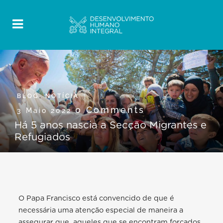
BLOG
,
NOTÍCIA
0 Comments
3 Maio 2022
Há 5 anos nascia a Secção Migrantes e
Refugiados
O Papa Francisco está convencido de que é
necessária uma atenção especial de maneira a
assegurar que, aqueles que se encontram forçados