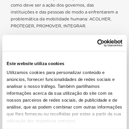
como deve ser a ação dos governos, das
instituições e das pessoas de modo a enfrentarem a
problemática da mobilidade humana:
ACOLHER,
PROTEGER, PROMOVER, INTEGRAR.
O nosso trabalho direto e de solidariedade com as
vítimas de exploração levou-nos a desenvolver as
Orientações Pastorais sobre o Tráfico de Seres
Humanos
. Estas Orientações estão a ser
Este website utiliza cookies
implementadas em programas locais e em grupos
Utilizamos cookies para personalizar conteúdo e
que colaboram no resgate das vítimas. Dirigem-se
anúncios, fornecer funcionalidades de redes sociais e
não só às
instituições católicas, mas também a
analisar o nosso tráfego. Também partilhamos
pessoas e instituições da sociedade civil.
informações acerca da sua utilização do site com os
nossos parceiros de redes sociais, de publicidade e de
Entre os muitos rostos da
crise climática
, também
análise, que as podem combinar com outras informações
se encontram os dos deslocados causados por este
que lhes forneceu ou recolhidas por estes a partir da sua
enorme fracasso coletivo. Por isso, atualmente,
utilização dos respetivos serviços.
envidamos muitos esforços para fazer frente aos
desafíos
que apresenta o novo cenário mundial, e